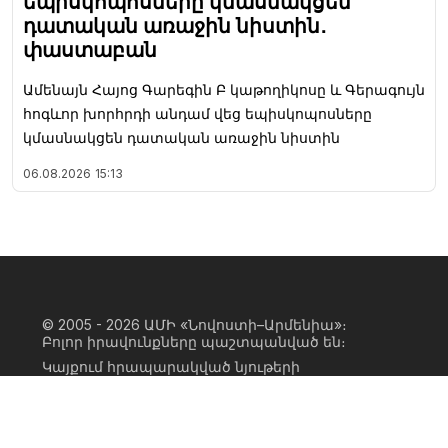
եպիսկոպոսները կմասնակցեն
դատական առաջին նիստին․
փաստաբան
Ամենայն Հայոց Գարեգին Բ կաթողիկոսը և Գերագույն
հոգևոր խորհրդի անդամ վեց եպիսկոպոսները
կմասնակցեն դատական առաջին նիստին
06.08.2026
15:13
© 2005 - 2026
ԱՄԻ «Նովոստի–Արմենիա»։
Բոլոր իրավունքները պաշտպանված են։
Կայքում հրապարակված նյութերի
ամբողջական կամ մասնակի
օգտագործումը հնարավոր է միայն ԱՄԻ
«Նովոստի–Արմենիա» գործակալության
իրավատիրոջ գրավոր համաձայնության