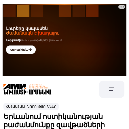
ՀԱՅԱՍՏԱՆԻ ՆՈՐՈՒԹՅՈՒՆՆԵՐ
Երևանում ոստիկանության
բաժանմունքը զավթածների