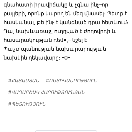
գնահատի իրավիճակը և չգնա ինչ–որ
քայլերի, որոնք կարող են մեզ վնասել։ Պետք է
հասկանալ, թե ինչ է կանգնած դրա հետևում։
Դա, նախևառաջ, ուղղված է ժողովրդի և
հասարակության դեմ»,– նշել է
Պաշտպանության նախարարության
նախկին ղեկավարը։ -0-
#
ՀԱՅԱՍՏԱՆ
#
ՈՍՏԻԿԱՆՈՒԹՅՈՒՆ
#
ՎԱՂԱՐՇԱԿ ՀԱՐՈՒԹՅՈՒՆՅԱՆ
#
ՊԵՏՈՒԹՅՈՒՆ