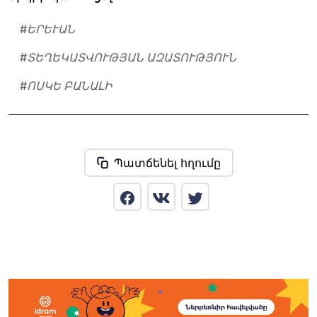
#
ԵՐԵՒԱՆ
#
ՏԵՂԵԿԱՏՎՈՒԹՅԱՆ ԱԶԱՏՈՒԹՅՈՒՆ
#
ՈՍԿԵ ԲԱՆԱԼԻ
Պատճենել հղումը