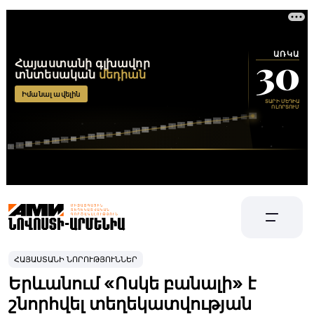
ՀԱՅԱՍՏԱՆԻ ՆՈՐՈՒԹՅՈՒՆՆԵՐ
Երևանում «Ոսկե բանալի» է
շնորհվել տեղեկատվության