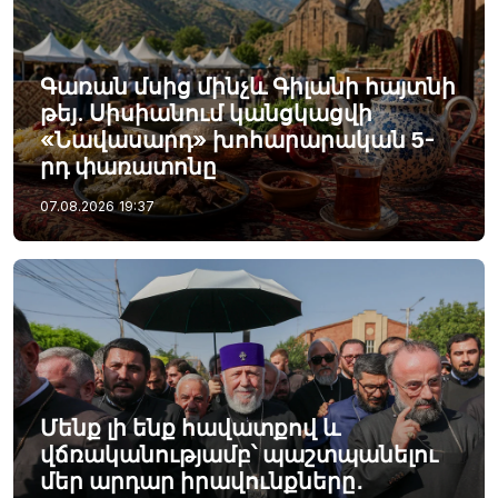
Գառան մսից մինչև Գիլանի հայտնի
թեյ. Սիսիանում կանցկացվի
«Նավասարդ» խոհարարական 5-
րդ փառատոնը
07.08.2026
19:37
Մենք լի ենք հավատքով և
վճռականությամբ՝ պաշտպանելու
մեր արդար իրավունքները․