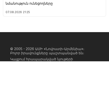
նմանություն ունեցողները
07.08.2026
21:25
© 2005 - 2026
ԱՄԻ «Նովոստի–Արմենիա»։
Բոլոր իրավունքները պաշտպանված են։
Կայքում հրապարակված նյութերի
ամբողջական կամ մասնակի
օգտագործումը հնարավոր է միայն ԱՄԻ
«Նովոստի–Արմենիա» գործակալության
իրավատիրոջ գրավոր համաձայնության
առկայության և կայքին հիպերհղում
անելու դեպքում։ Հղումը պետք է լինի
ուղիղ, ակտիվ, ոչ սկրիպտային,
ինդեքսավորման համար բաց։ Կայքում
հրապարակված նյութերի հեղինակների
կարծիքը կարող է չհամընկնել
խմբագրության դիրքորոշման հետ։