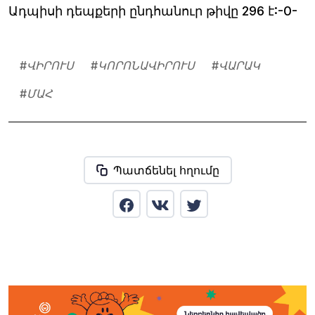
Ադպիսի դեպքերի ընդհանուր թիվը 296 է:-0-
#
ՎԻՐՈՒՍ
#
ԿՈՐՈՆԱՎԻՐՈՒՍ
#
ՎԱՐԱԿ
#
ՄԱՀ
Պատճենել հղումը