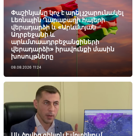
Փաշինյանը կոչ է արել չշարունակել
Լեռնային Ղարաբաղի հայերի
վերադարձի և «Արևմտյան
Ադրբեջանի և
արևմտաադրբեջանցիների
վերադարձի» իրավունքի մասին
խոսույթները
08.08.2026
11:24
Սև ծովից ցիկլոն է մոտենում,