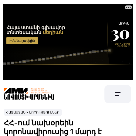
ՀԱՅԱՍՏԱՆԻ ՆՈՐՈՒԹՅՈՒՆՆԵՐ
ՀՀ-ում նախօրեին
կորոնավիրուսից 1 մարդ է