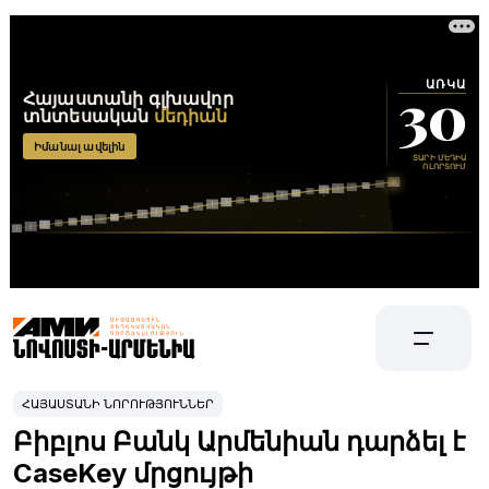
ՀԱՅԱՍՏԱՆԻ ՆՈՐՈՒԹՅՈՒՆՆԵՐ
Բիբլոս Բանկ Արմենիան դարձել է
CaseKey մրցույթի