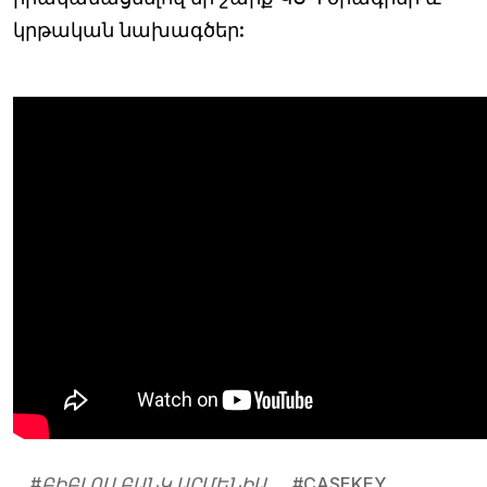
կրթական նախագծեր:
#
ԲԻԲԼՈՍ ԲԱՆԿ ԱՐՄԵՆԻԱ
#
CASEKEY