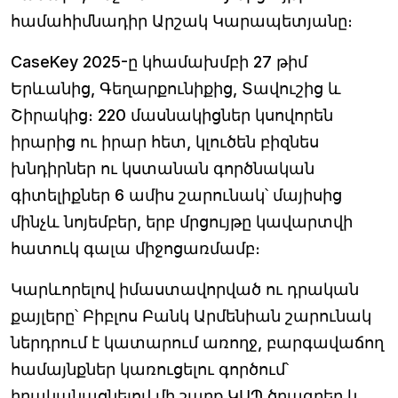
համահիմնադիր Արշակ Կարապետյանը։
CaseKey 2025-ը կհամախմբի 27 թիմ
Երևանից, Գեղարքունիքից, Տավուշից և
Շիրակից։ 220 մասնակիցներ կսովորեն
իրարից ու իրար հետ, կլուծեն բիզնես
խնդիրներ ու կստանան գործնական
գիտելիքներ 6 ամիս շարունակ՝ մայիսից
մինչև նոյեմբեր, երբ մրցույթը կավարտվի
հատուկ գալա միջոցառմամբ։
Կարևորելով իմաստավորված ու դրական
քայլերը՝ Բիբլոս Բանկ Արմենիան շարունակ
ներդրում է կատարում առողջ, բարգավաճող
համայնքներ կառուցելու գործում՝
իրականացնելով մի շարք ԿՍՊ ծրագրեր և