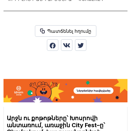
Պատճենել հղումը
Արջն ու քոթոթները՝ Խոսրովի
անտառում, առաջին City Fest–ը՝