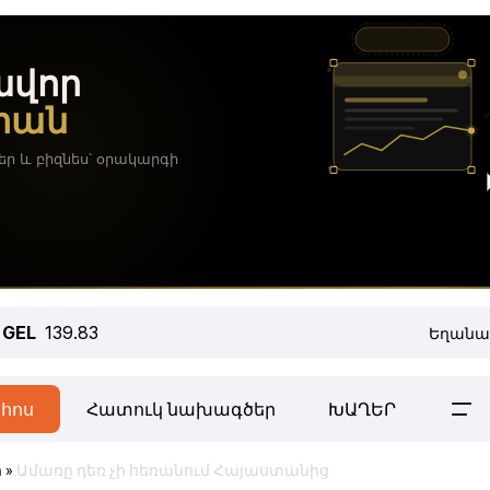
GEL
139.83
Եղանա
հոս
Հատուկ նախագծեր
ԽԱՂԵՐ
ր
»
Ամառը դեռ չի հեռանում Հայաստանից