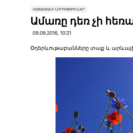
ՀԱՅԱՍՏԱՆԻ ՆՈՐՈՒԹՅՈՒՆՆԵՐ
Ամառը դեռ չի հե
09.09.2016,
10:21
Օդերևութաբանները տաք և արևայ