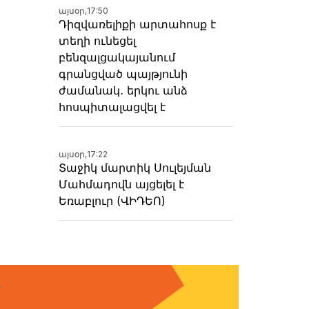
այսօր,
17:50
Դիզվառելիքի արտահոսք է
տեղի ունեցել
բենզալցակայանում
գրանցված պայթյունի
ժամանակ․ երկու անձ
հոսպիտալացվել է
այսօր,
17:22
Տաջիկ մարտիկ Սուլեյման
Մահմադովն այցելել է
Եռաբլուր (ՎԻԴԵՈ)