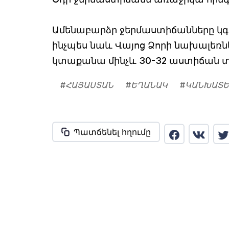
Ամենաբարձր ջերմաստիճանները կգ
ինչպես նաև Վայոց Ձորի նախալեռնե
կտաքանա մինչև 30-32 աստիճան տա
#
ՀԱՅԱՍՏԱՆ
#
ԵՂԱՆԱԿ
#
ԿԱՆԽԱՏԵ
Պատճենել հղումը