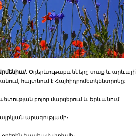
Արմենիա/.
Օդերևութաբանները տաք և արևայի
ում, հայտնում է Հայհիդրոմետկենտրոնը։
պետության բոլոր մարզերում և Երևանում
վայրկյան արագությամբ։
օրերին էապես չի փոխվի։