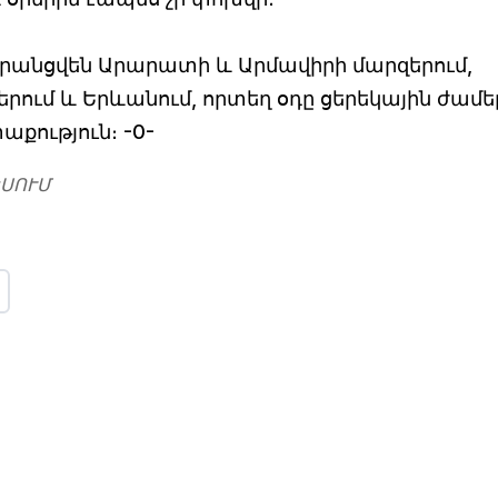
րանցվեն Արարատի և Արմավիրի մարզերում,
րում և Երևանում, որտեղ օդը ցերեկային ժամե
քություն։ -0-
ՍՈՒՄ