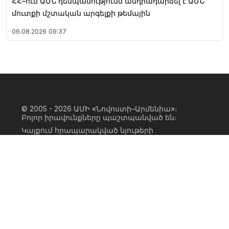
ՀՀ–ում ԱՄՆ դեսպանությունն անդրադարձել է ԱՄՆ
մուտքի մշտական արգելքի թեմային
06.08.2026
09:37
© 2005 - 2026
ԱՄԻ «Նովոստի–Արմենիա»։
Բոլոր իրավունքները պաշտպանված են։
Կայքում հրապարակված նյութերի
ամբողջական կամ մասնակի
օգտագործումը հնարավոր է միայն ԱՄԻ
«Նովոստի–Արմենիա» գործակալության
իրավատիրոջ գրավոր համաձայնության
առկայության և կայքին հիպերհղում
անելու դեպքում։ Հղումը պետք է լինի
ուղիղ, ակտիվ, ոչ սկրիպտային,
ինդեքսավորման համար բաց։ Կայքում
հրապարակված նյութերի հեղինակների
կարծիքը կարող է չհամընկնել
խմբագրության դիրքորոշման հետ։