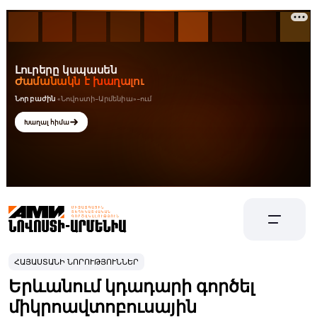
ՀԱՅԱՍՏԱՆԻ ՆՈՐՈՒԹՅՈՒՆՆԵՐ
Երևանում կդադարի գործել
միկրոավտոբուսային