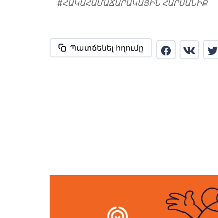
#
ՀԱԿԱՀԱՄԱՃԱՐԱԿԱՅԻՆ ՀԱՐՍԱՆԻՔ
Պատճենել հղումը