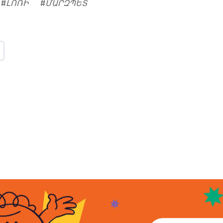
#
ԼՈՌԻ
#
ՄԱՐԶՊԵՏ