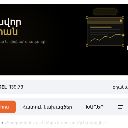
GEL
139.73
Եղանա
հոս
Հատուկ նախագծեր
ԽԱՂԵՐ
ր
»
«Ֆիզգորոդոկ»-ում շենքի կառուցումը կասեցվել է