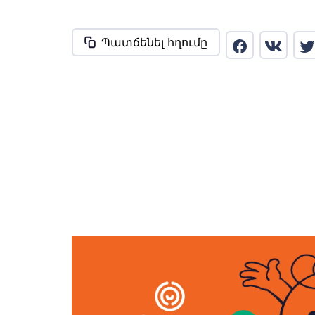
Պատճենել հղումը