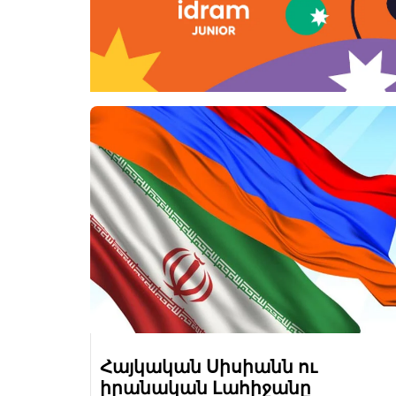
Հայկական Սիսիանն ու
իրանական Լահիջանը