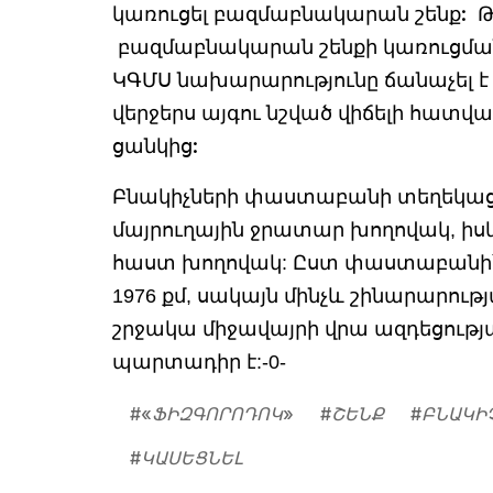
կառուցել բազմաբնակարան շենք: Թ
բազմաբնակարան շենքի կառուցման 
ԿԳՄՍ նախարարությունը ճանաչել է
վերջերս այգու նշված վիճելի հատվ
ցանկից:
Բնակիչների փաստաբանի տեղեկացմ
մայրուղային ջրատար խողովակ, ի
հաստ խողովակ: Ըստ փաստաբանի՝ վ
1976 քմ, սակայն մինչև շինարարութ
շրջակա միջավայրի վրա ազդեցությ
պարտադիր է:-0-
#
«ՖԻԶԳՈՐՈԴՈԿ»
#
ՇԵՆՔ
#
ԲՆԱԿԻ
#
ԿԱՍԵՑՆԵԼ