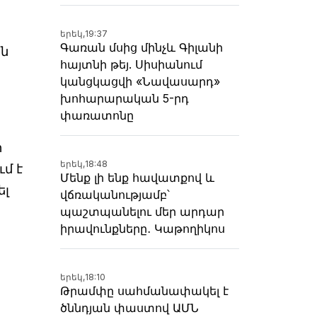
երեկ,
19:37
Գառան մսից մինչև Գիլանի
ին
հայտնի թեյ. Սիսիանում
կանցկացվի «Նավասարդ»
խոհարարական 5-րդ
փառատոնը
ր
երեկ,
18:48
մ է
Մենք լի ենք հավատքով և
ել
վճռականությամբ՝
պաշտպանելու մեր արդար
իրավունքները․ Կաթողիկոս
երեկ,
18:10
Թրամփը սահմանափակել է
ծննդյան փաստով ԱՄՆ