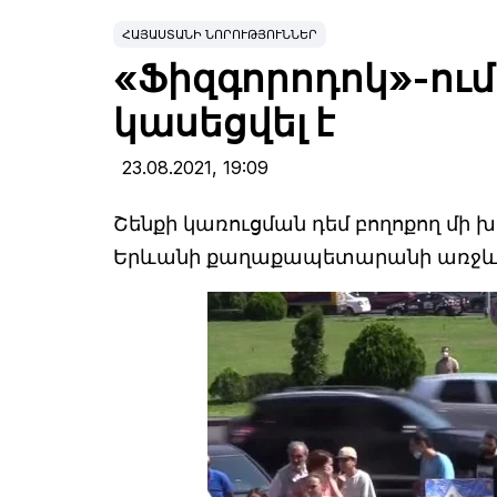
ՀԱՅԱՍՏԱՆԻ ՆՈՐՈՒԹՅՈՒՆՆԵՐ
«Ֆիզգորոդոկ»-ում
կասեցվել է
23.08.2021,
19:09
Շենքի կառուցման դեմ բողոքող մի 
Երևանի քաղաքապետարանի առջ