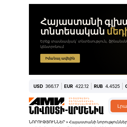
USD
366.17
EUR
422.12
RUB
4.4525
Լրա
ՆՈՐՈՒԹՅՈՒՆՆԵՐ
»
Հայաստանի նորություննե