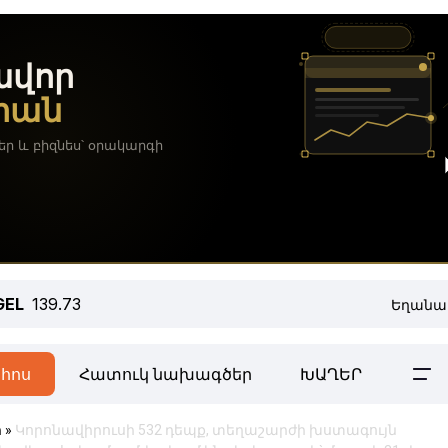
GEL
139.73
Եղանա
հոս
Հատուկ նախագծեր
ԽԱՂԵՐ
ր
»
Կորոնավիրուսի 532 դեպք, տեղաշարժի խստագույն