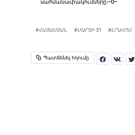
սահմանափակումները։–0–
#
ՀԱՅԱՍՏԱՆ
#
ՄԱՐՏԻ 31
#
ԼՐԱՀՈՍ
Պատճենել հղումը