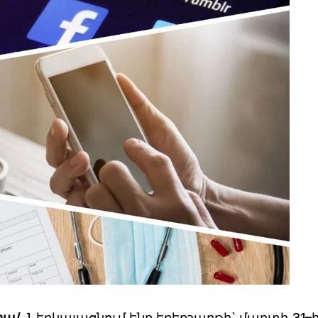
իա/.
Ներկայացնում ենք երեքշաբթի` մարտի 31–