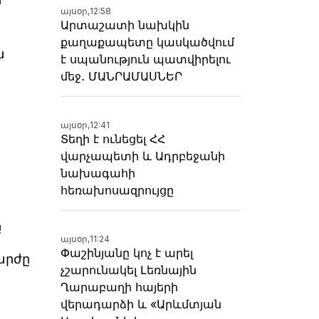
այսօր,
12:58
Արտաշատի նախկին
քաղաքապետը կասկածվում
ն
է սպանություն պատվիրելու
մեջ․ ՄԱՆՐԱՄԱՍՆԵՐ
այսօր,
12:41
Տեղի է ունեցել ՀՀ
վարչապետի և Ադրբեջանի
նախագահի
հեռախոսազրույցը
ը
այսօր,
11:24
Փաշինյանը կոչ է արել
արժը
չշարունակել Լեռնային
Ղարաբաղի հայերի
վերադարձի և «Արևմտյան