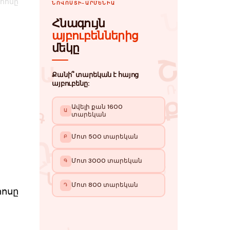
հոսը
հոսը