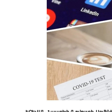
ԵՐԵՎԱՆ, 1 ապրիլի./Նովոստի–Արմեն