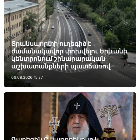
Տրանսպորտի ուղեգիծ է
ժամանակավոր փոխվելու Երևանի
կենտրոնում շինարարական
աշխատանքների պատճառով
06.08.2026
15:27
Գարեգին Բ կաթողիկոսը և