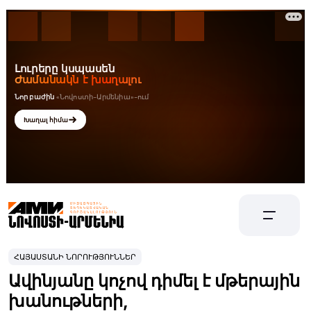
ՀԱՅԱՍՏԱՆԻ ՆՈՐՈՒԹՅՈՒՆՆԵՐ
Ավինյանը կոչով դիմել է մթերային
խանութների,