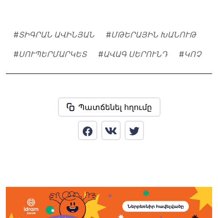
#
ՏԻԳՐԱՆ ԱՎԻՆՅԱՆ
#
ՄԹԵՐԱՅԻՆ ԽԱՆՈՒԹ
#
ՍՈՒՊԵՐՄԱՐԿԵՏ
#
ԱՎԱԳ ՍԵՐՈՒՆԴ
#
ԿՈՉ
Պատճենել հղումը