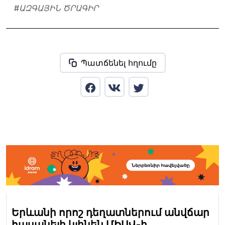
#
ԱԶԳԱՅԻՆ ԾՐԱԳԻՐ
Պատճենել հղումը
Երևանի որոշ դեղատներում անվճար
հասանելի կլինեն ՄԻԱՎ-ի