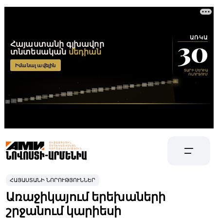
ՀԱՅԱՍՏԱՆԻ ՆՈՐՈՒԹՅՈՒՆՆԵՐ
Առաջիկայում երեխաների
շրջանում կարիեսի