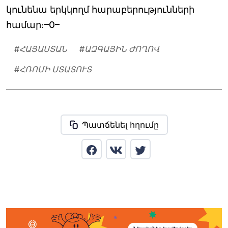
կունենա երկկողմ հարաբերությունների
համար։–0–
#
ՀԱՅԱՍՏԱՆ
#
ԱԶԳԱՅԻՆ ԺՈՂՈՎ
#
ՀՌՈՄԻ ՍՏԱՏՈՒՏ
Պատճենել հղումը