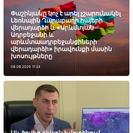
Փաշինյանը կոչ է արել չշարունակել
Լեռնային Ղարաբաղի հայերի
վերադարձի և «Արևմտյան
Ադրբեջանի և
արևմտաադրբեջանցիների
վերադարձի» իրավունքի մասին
խոսույթները
08.08.2026
11:24
Սև ծովից ցիկլոն է մոտենում,