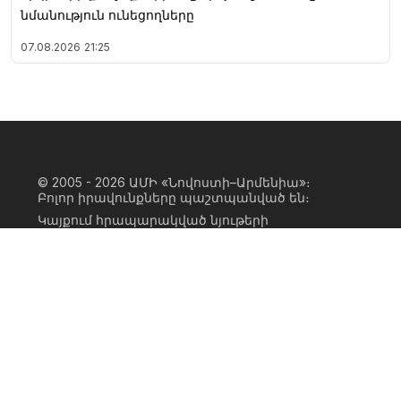
նմանություն ունեցողները
07.08.2026
21:25
© 2005 - 2026
ԱՄԻ «Նովոստի–Արմենիա»։
Բոլոր իրավունքները պաշտպանված են։
Կայքում հրապարակված նյութերի
ամբողջական կամ մասնակի
օգտագործումը հնարավոր է միայն ԱՄԻ
«Նովոստի–Արմենիա» գործակալության
իրավատիրոջ գրավոր համաձայնության
առկայության և կայքին հիպերհղում
անելու դեպքում։ Հղումը պետք է լինի
ուղիղ, ակտիվ, ոչ սկրիպտային,
ինդեքսավորման համար բաց։ Կայքում
հրապարակված նյութերի հեղինակների
կարծիքը կարող է չհամընկնել
խմբագրության դիրքորոշման հետ։