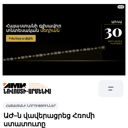
ՀԱՅԱՍՏԱՆԻ ՆՈՐՈՒԹՅՈՒՆՆԵՐ
ԱԺ–ն վավերացրեց Հռոմի
ստատուտը