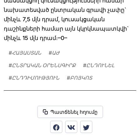
մասնակցող կուսակցությունների համար
նախատեսված ընտրական գրավի չափը`
մինչև 7,5 մլն դրամ, կուսակցական
դաշինքների համար այն կկրկնապատկվի`
մինչև 15 մլն դրամ։–0–
#
ՀԱՅԱՍՏԱՆ
#
ԱԺ
#
ԸՆՏՐԱԿԱՆ ՕՐԵՆՍԳԻՐՔ
#
ԸՆԴՈՒՆԵԼ
#
ԸՆԴԴԻՄՈՒԹՅՈՒՆ
#
ԲՈՅԿՈՏ
Պատճենել հղումը