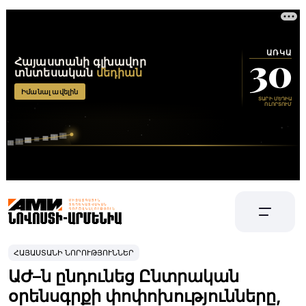
ՀԱՅԱՍՏԱՆԻ ՆՈՐՈՒԹՅՈՒՆՆԵՐ
ԱԺ–ն ընդունեց Ընտրական
օրենսգրքի փոփոխությունները,