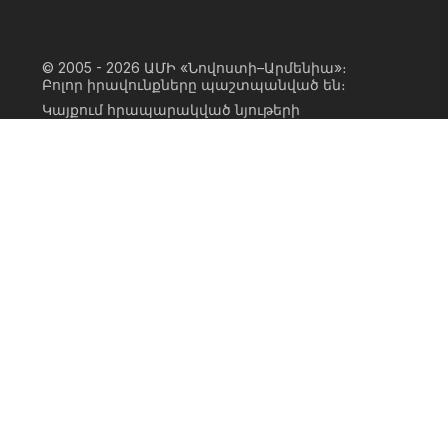
© 2005 - 2026
ԱՄԻ «Նովոստի–Արմենիա»։
Բոլոր իրավունքները պաշտպանված են։
Կայքում հրապարակված նյութերի
ամբողջական կամ մասնակի
օգտագործումը հնարավոր է միայն ԱՄԻ
«Նովոստի–Արմենիա» գործակալության
իրավատիրոջ գրավոր համաձայնության
առկայության և կայքին հիպերհղում
անելու դեպքում։ Հղումը պետք է լինի
ուղիղ, ակտիվ, ոչ սկրիպտային,
ինդեքսավորման համար բաց։ Կայքում
հրապարակված նյութերի հեղինակների
կարծիքը կարող է չհամընկնել
խմբագրության դիրքորոշման հետ։
Privacy Policy
Terms of Use
Cookie Policy