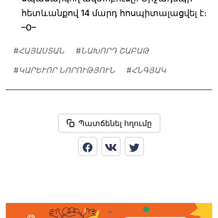
հետևանքով 14 մարդ հոսպիտալացվել է։
–0–
#
ՀԱՅԱՍՏԱՆ
#
ՆԱԽՈՐԴ ՇԱԲԱԹ
#
ԿԱՐԵՒՈՐ ՆՈՐՈՒԹՅՈՒՆ
#
ՀՆԳՅԱԿ
Պատճենել հղումը