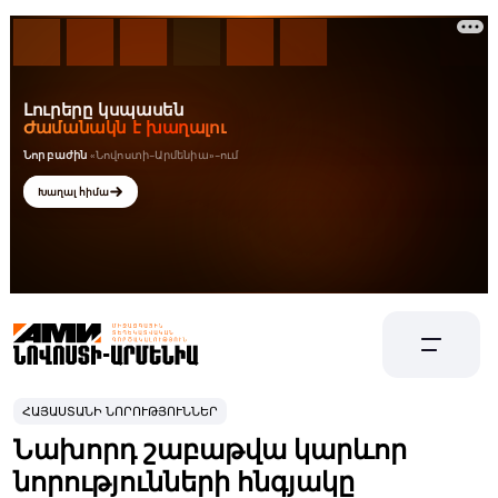
ՀԱՅԱՍՏԱՆԻ ՆՈՐՈՒԹՅՈՒՆՆԵՐ
Նախորդ շաբաթվա կարևոր
նորությունների հնգյակը