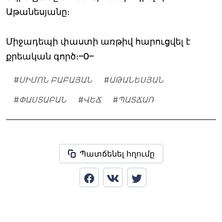
Աթանեսյանը։
Միջադեպի փաստի առթիվ հարուցվել է
քրեական գործ։–0–
#
ՍԻՄՈՆ ԲԱԲԱՅԱՆ
#
ԱԹԱՆԵՍՅԱՆ
#
ՓԱՍՏԱԲԱՆ
#
ՎԵՃ
#
ՊԱՏՃԱՌ
Պատճենել հղումը