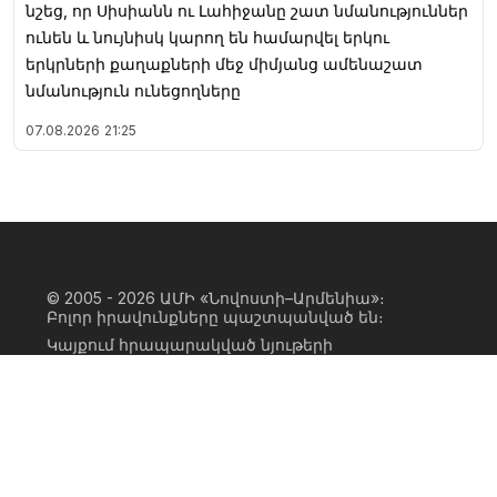
նշեց, որ Սիսիանն ու Լահիջանը շատ նմանություններ
ունեն և նույնիսկ կարող են համարվել երկու
երկրների քաղաքների մեջ միմյանց ամենաշատ
նմանություն ունեցողները
07.08.2026
21:25
© 2005 - 2026
ԱՄԻ «Նովոստի–Արմենիա»։
Բոլոր իրավունքները պաշտպանված են։
Կայքում հրապարակված նյութերի
ամբողջական կամ մասնակի
օգտագործումը հնարավոր է միայն ԱՄԻ
«Նովոստի–Արմենիա» գործակալության
իրավատիրոջ գրավոր համաձայնության
առկայության և կայքին հիպերհղում
անելու դեպքում։ Հղումը պետք է լինի
ուղիղ, ակտիվ, ոչ սկրիպտային,
ինդեքսավորման համար բաց։ Կայքում