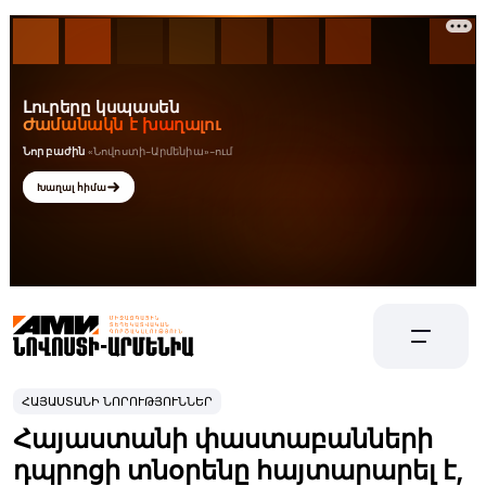
ՀԱՅԱՍՏԱՆԻ ՆՈՐՈՒԹՅՈՒՆՆԵՐ
Հայաստանի փաստաբանների
դպրոցի տնօրենը հայտարարել է,