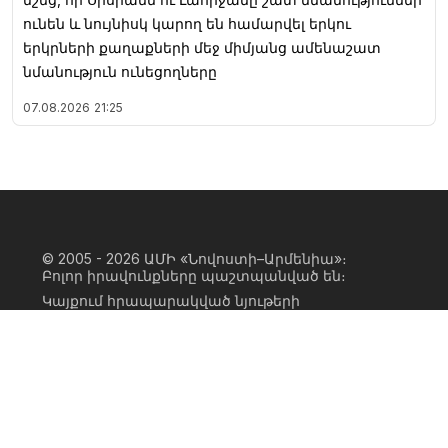
ունեն և նույնիսկ կարող են համարվել երկու
երկրների քաղաքների մեջ միմյանց ամենաշատ
նմանություն ունեցողները
07.08.2026
21:25
© 2005 - 2026
ԱՄԻ «Նովոստի–Արմենիա»։
Բոլոր իրավունքները պաշտպանված են։
Կայքում հրապարակված նյութերի
ամբողջական կամ մասնակի
օգտագործումը հնարավոր է միայն ԱՄԻ
«Նովոստի–Արմենիա» գործակալության
իրավատիրոջ գրավոր համաձայնության
առկայության և կայքին հիպերհղում
անելու դեպքում։ Հղումը պետք է լինի
ուղիղ, ակտիվ, ոչ սկրիպտային,
ինդեքսավորման համար բաց։ Կայքում