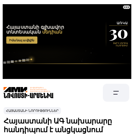
ՀԱՅԱՍՏԱՆԻ ՆՈՐՈՒԹՅՈՒՆՆԵՐ
Հայաստանի ԱԳ նախարարը
հանդիպում է անցկացնում