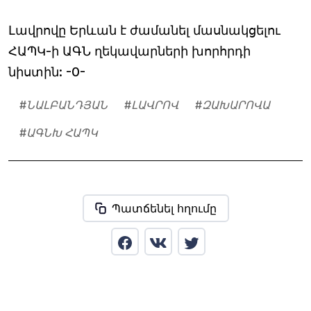
Լավրովը Երևան է ժամանել մասնակցելու
ՀԱՊԿ-ի ԱԳՆ ղեկավարների խորհրդի
նիստին: -0-
#
ՆԱԼԲԱՆԴՅԱՆ
#
ԼԱՎՐՈՎ
#
ԶԱԽԱՐՈՎԱ
#
ԱԳՆԽ ՀԱՊԿ
Պատճենել հղումը