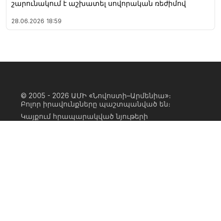
շարունակում է աշխատել սովորական ռեժիմով
28.06.2026
18:59
© 2005 - 2026
ԱՄԻ «Նովոստի–Արմենիա»։
Բոլոր իրավունքները պաշտպանված են։
Կայքում հրապարակված նյութերի
ամբողջական կամ մասնակի
օգտագործումը հնարավոր է միայն ԱՄԻ
«Նովոստի–Արմենիա» գործակալության
իրավատիրոջ գրավոր համաձայնության
առկայության և կայքին հիպերհղում
անելու դեպքում։ Հղումը պետք է լինի
ուղիղ, ակտիվ, ոչ սկրիպտային,
ինդեքսավորման համար բաց։ Կայքում
հրապարակված նյութերի հեղինակների
կարծիքը կարող է չհամընկնել
խմբագրության դիրքորոշման հետ։
Privacy Policy
Terms of Use
Cookie Policy