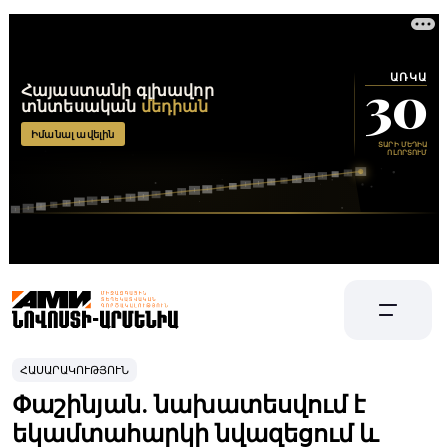
ՀԱՍԱՐԱԿՈՒԹՅՈՒՆ
Փաշինյան. նախատեսվում է
եկամտահարկի նվազեցում և