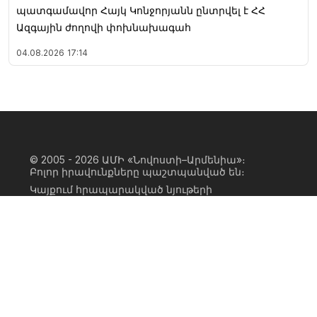
պատգամավոր Հայկ Կոնջորյանն ընտրվել է ՀՀ
Ազգային ժողովի փոխնախագահ
04.08.2026
17:14
© 2005 - 2026
ԱՄԻ «Նովոստի–Արմենիա»։
Բոլոր իրավունքները պաշտպանված են։
Կայքում հրապարակված նյութերի
ամբողջական կամ մասնակի
օգտագործումը հնարավոր է միայն ԱՄԻ
«Նովոստի–Արմենիա» գործակալության
իրավատիրոջ գրավոր համաձայնության
առկայության և կայքին հիպերհղում
անելու դեպքում։ Հղումը պետք է լինի
ուղիղ, ակտիվ, ոչ սկրիպտային,
ինդեքսավորման համար բաց։ Կայքում
հրապարակված նյութերի հեղինակների
կարծիքը կարող է չհամընկնել