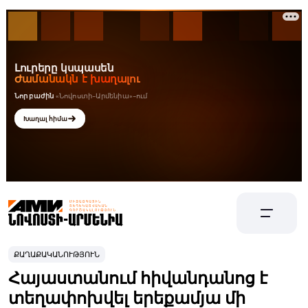
ՔԱՂԱՔԱԿԱՆՈՒԹՅՈՒՆ
Հայաստանում հիվանդանոց է
տեղափոխվել երեքամյա մի