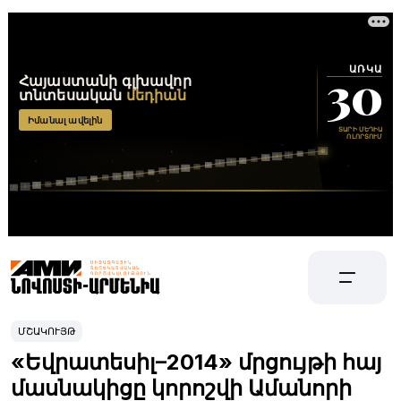
ՄՇԱԿՈՒՅԹ
«Եվրատեսիլ–2014» մրցույթի հայ
մասնակիցը կորոշվի Ամանորի