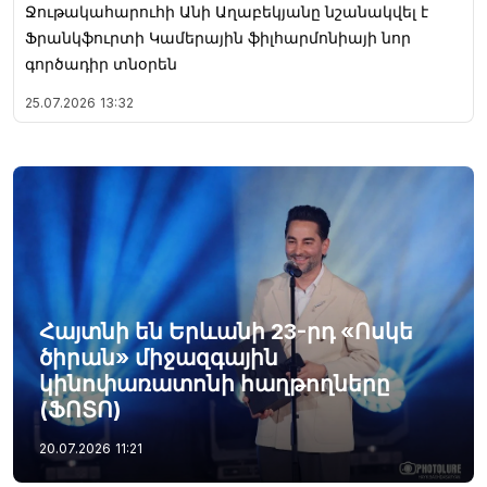
Ջութակահարուհի Անի Աղաբեկյանը նշանակվել է
Ֆրանկֆուրտի Կամերային ֆիլհարմոնիայի նոր
գործադիր տնօրեն
25.07.2026
13:32
Հայտնի են Երևանի 23-րդ «Ոսկե
ծիրան» միջազգային
կինոփառատոնի հաղթողները
(ՖՈՏՈ)
20.07.2026
11:21