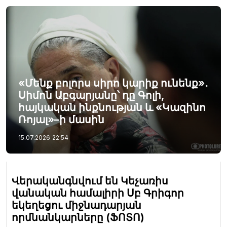
«Մենք բոլորս սիրո կարիք ունենք»․
Սիմոն Աբգարյանը՝ դը Գոլի,
հայկական ինքնության և «Կազինո
Ռոյալ»–ի մասին
15.07.2026
22:54
Վերականգնվում են Կեչառիս
վանական համալիրի Սբ Գրիգոր
եկեղեցու միջնադարյան
որմնանկարները (ՖՈՏՈ)