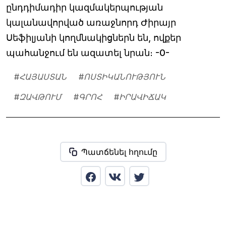
ընդդիմադիր կազմակերպության
կալանավորված առաջնորդ Ժիրայր
Սեֆիլյանի կողմնակիցներն են, ովքեր
պահանջում են ազատել նրան։ -0-
#
ՀԱՅԱՍՏԱՆ
#
ՈՍՏԻԿԱՆՈՒԹՅՈՒՆ
#
ԶԱՎԹՈՒՄ
#
ԳՐՈՀ
#
ԻՐԱՎԻՃԱԿ
Պատճենել հղումը