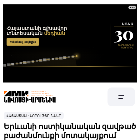
ՀԱՅԱՍՏԱՆԻ ՆՈՐՈՒԹՅՈՒՆՆԵՐ
Երևանի ոստիկանական զավթած
բաժանմունքի մոտակայքում