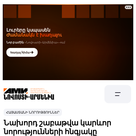
ՀԱՅԱՍՏԱՆԻ ՆՈՐՈՒԹՅՈՒՆՆԵՐ
Նախորդ շաբաթվա կարևոր
նորությունների հնգյակը