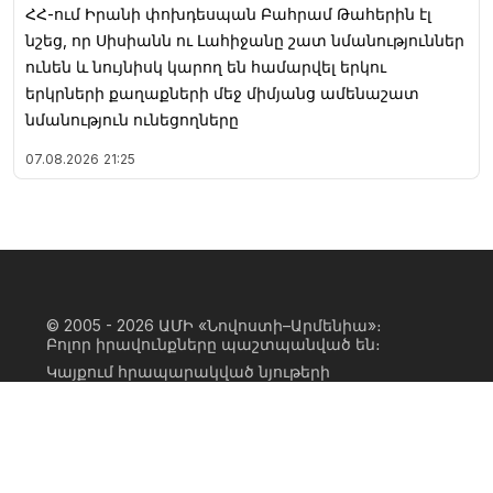
ՀՀ-ում Իրանի փոխդեսպան Բահրամ Թահերին էլ
նշեց, որ Սիսիանն ու Լահիջանը շատ նմանություններ
ունեն և նույնիսկ կարող են համարվել երկու
երկրների քաղաքների մեջ միմյանց ամենաշատ
նմանություն ունեցողները
07.08.2026
21:25
© 2005 - 2026
ԱՄԻ «Նովոստի–Արմենիա»։
Բոլոր իրավունքները պաշտպանված են։
Կայքում հրապարակված նյութերի
ամբողջական կամ մասնակի
օգտագործումը հնարավոր է միայն ԱՄԻ
«Նովոստի–Արմենիա» գործակալության
իրավատիրոջ գրավոր համաձայնության
առկայության և կայքին հիպերհղում
անելու դեպքում։ Հղումը պետք է լինի