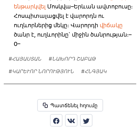
ենթարկվել
Մոսկվա–Երևան ավտոբուսը։
Հոսպիտալացվել է վարորդն ու
ուղևորներից մեկը։ Վարորդի
վիճակը
ծանր է, ուղևորինը` միջին ծանրության։–
0–
#
ՀԱՅԱՍՏԱՆ
#
ՆԱԽՈՐԴ ՇԱԲԱԹ
#
ԿԱՐԵՒՈՐ ՆՈՐՈՒԹՅՈՒՆ
#
ՀՆԳՅԱԿ
Պատճենել հղումը