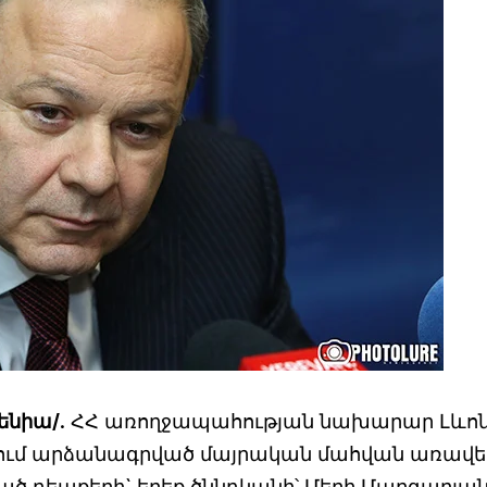
մենիա/
. ՀՀ առողջապահության նախարար Լևո
ջանում արձանագրված մայրական մահվան առավե
ծ դեպքերի` երեք ծննդկանի՝ Մերի Մարգարյան