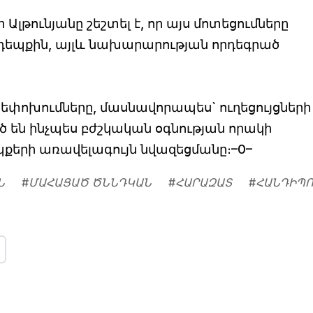
լթունյանը շեշտել է, որ այս մոտեցումները
ք դեպքին, այլև նախարարության որդեգրած
րեփոխումները, մասնավորապես` ուղեցույցների
ծ են ինչպես բժշկական օգնության որակի
պքերի առավելագույն նվազեցմանը։–0–
Ն
#
ՄԱՀԱՑԱԾ ԾՆՆԴԿԱՆ
#
ՀԱՐԱԶԱՏ
#
ՀԱՆԴԻՊՈ