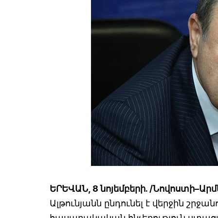
ԵՐԵՎԱՆ, 8 նոյեմբերի. /Նովոստի–Ար
Ալթունյանն ընդունել է վերջին շր
հասարակական հնչեղություն ստացա