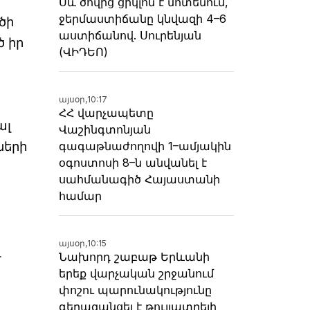
Սև ծովից ցիկլոն է մոտենում,
ջերմաստիճանը կնվազի 4–6
ծի
աստիճանով. Սուրենյան
ծ իր
(ՎԻԴԵՈ)
այսօր,
10:17
ՀՀ վարչապետը
ալ
Վաշինգտոնյան
ների
գագաթնաժողովի 1–ամյակին
օգոստոսի 8–ն անվանել է
սահմանագիծ Հայաստանի
համար
այսօր,
10:15
վ
Նախորդ շաբաթ Երևանի
երեք վարչական շրջանում
փոշու պարունակությունը
գերազանցել է թույլատրելի