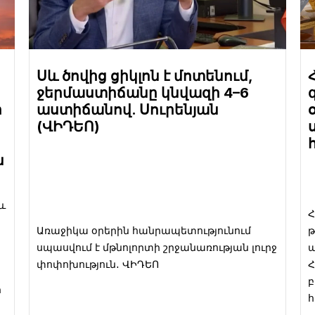
Սև ծովից ցիկլոն է մոտենում,
ջերմաստիճանը կնվազի 4–6
ի
աստիճանով. Սուրենյան
(ՎԻԴԵՈ)
ն
և
Հ
Առաջիկա օրերին հանրապետությունում
թ
սպասվում է մթնոլորտի շրջանառության լուրջ
ա
փոփոխություն․ ՎԻԴԵՈ
Հ
բ
ի
հ