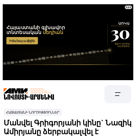
ՀԱՅԱՍՏԱՆԻ ՆՈՐՈՒԹՅՈՒՆՆԵՐ
Մանվել Գրիգորյանի կինը` Նազիկ
Ամիրյանը ձերբակալվել է