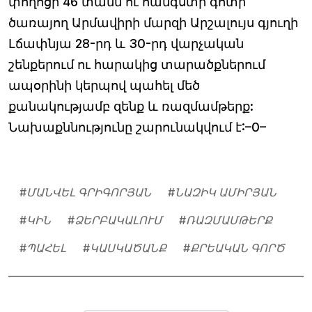
փողոցի 46 տանն ու հանգստի գոտի
ծառայող Արմավիրի մարզի Արշալույս գյուղի
Լճափնյա 28-րդ և 30-րդ վարչական
շենքերում ու հարակից տարածքներում
ապօրինի կերպով պահել մեծ
քանակությամբ զենք և ռազմամթերք:
Նախաքննությունը շարունակվում է:–0–
#
ՄԱՆՎԵԼ ԳՐԻԳՈՐՅԱՆ
#
ՆԱԶԻԿ ԱՄԻՐՅԱՆ
#
ԿԻՆ
#
ՁԵՐԲԱԿԱԼՈՒՄ
#
ՌԱԶՄԱՄԹԵՐՔ
#
ՊԱՀԵԼ
#
ԿԱՍԿԱԾԱՆՔ
#
ՔՐԵԱԿԱՆ ԳՈՐԾ