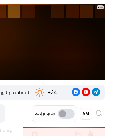
+34
ը Երևանում
Լավ լուրեր
մարդ,