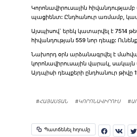
Կորոնավիրուսային հիվանդությամբ
պացիենտ: Ընդհանուր առմամբ, կատա
Այսպիսով` երեկ կատարվել է 7514 
հիվանդության 559 նոր դեպք: Ունեն
Նախորդ օրն արձանագրվել է մահվան
կորոնավիրուսային վարակ, սակայն 
Այդպիսի դեպքերի ընդհանուր թիվը 11
#
ՀԱՅԱՍՏԱՆ
#
ԿՈՐՈՆԱՎԻՐՈՒՍ
#
Ա
Պատճենել հղումը