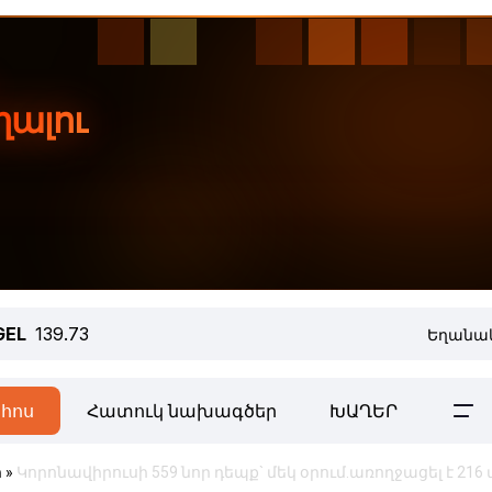
GEL
139.73
Եղանակ
հոս
Հատուկ նախագծեր
ԽԱՂԵՐ
ր
»
Կորոնավիրուսի 559 նոր դեպք` մեկ օրում.առողջացել է 216 