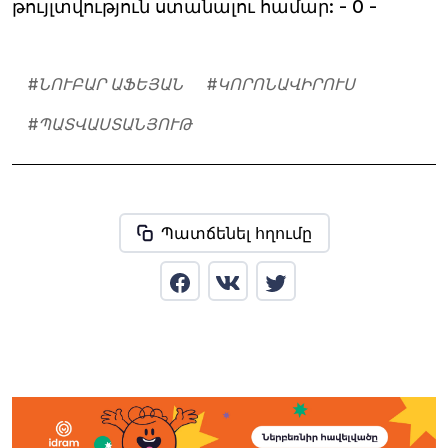
թույլտվություն ստանալու համար: - 0 -
#
ՆՈՒԲԱՐ ԱՖԵՅԱՆ
#
ԿՈՐՈՆԱՎԻՐՈՒՍ
#
ՊԱՏՎԱՍՏԱՆՅՈՒԹ
Պատճենել հղումը