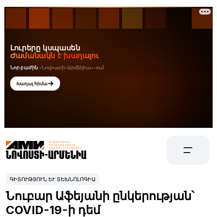
ԳԻՏՈՒԹՅՈՒՆ ԵՒ ՏԵԽՆՈԼՈԳԻԱ
Նուբար Աֆեյանի ընկերության՝
COVID-19-ի դեմ