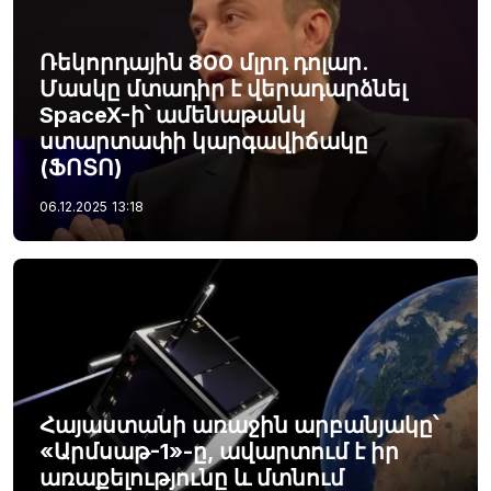
Ռեկորդային 800 մլրդ դոլար.
Մասկը մտադիր է վերադարձնել
SpaceX-ի՝ ամենաթանկ
ստարտափի կարգավիճակը
(ՖՈՏՈ)
06.12.2025
13:18
Հայաստանի առաջին արբանյակը՝
«Արմսաթ-1»-ը, ավարտում է իր
առաքելությունը և մտնում