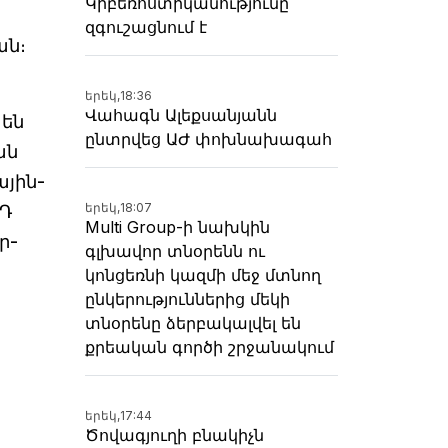
Կիբեռոստիկանությունը
զգուշացնում է
ան։
երեկ,
18:36
Վահագն Ալեքսանյանն
 են
ընտրվեց ԱԺ փոխնախագահ
ան
յին-
երեկ,
18:07
ՅԴ
Multi Group-ի նախկին
ր-
գլխավոր տնօրենն ու
կոնցեռնի կազմի մեջ մտնող
ընկերություններից մեկի
տնօրենը ձերբակալվել են
քրեական գործի շրջանակում
երեկ,
17:44
Ծովագյուղի բնակիչն