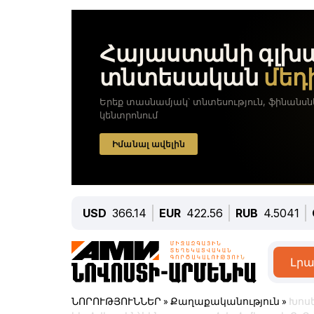
USD
366.14
EUR
422.56
RUB
4.5041
Լրա
ՆՈՐՈՒԹՅՈՒՆՆԵՐ
»
Քաղաքականություն
»
Խոսե