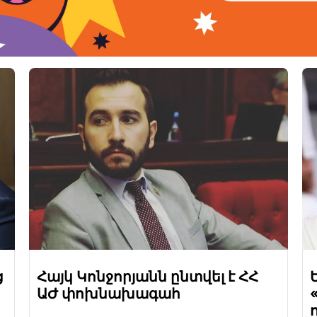
ց
Հայկ Կոնջորյանն ընտվել է ՀՀ
ԱԺ փոխնախագահ