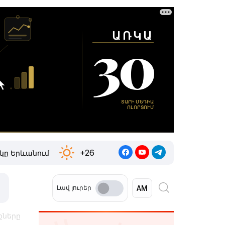
+26
կը Երևանում
Լավ լուրեր
քները