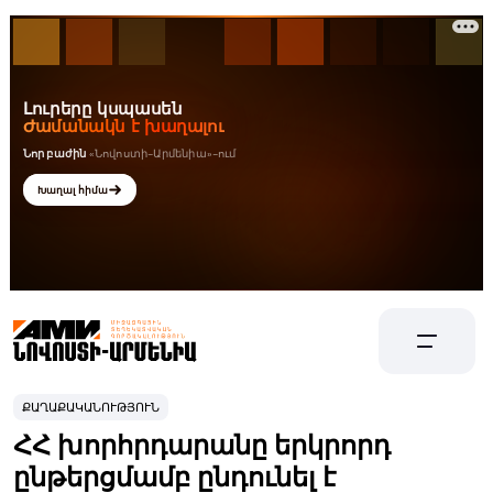
ՔԱՂԱՔԱԿԱՆՈՒԹՅՈՒՆ
ՀՀ խորհրդարանը երկրորդ
ընթերցմամբ ընդունել է