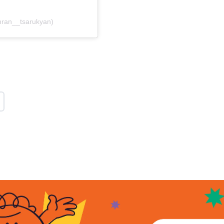
ran__tsarukyan)