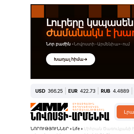
USD
366.25
EUR
422.73
RUB
4.4889
Լրա
ՆՈՐՈՒԹՅՈՒՆՆԵՐ
»
Life
»
Միհրան Ծառուկյանի հ