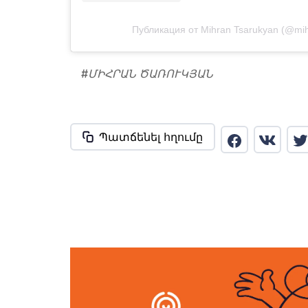
Публикация от Mihran Tsarukyan (@mih
#
ՄԻՀՐԱՆ ԾԱՌՈՒԿՅԱՆ
Պատճենել հղումը