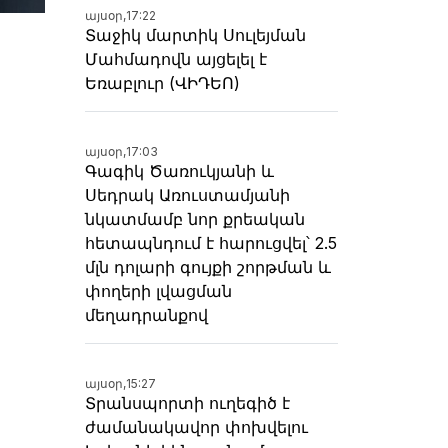
այսօր,
17:22
Տաջիկ մարտիկ Սուլեյման
Մահմադովն այցելել է
Եռաբլուր (ՎԻԴԵՈ)
այսօր,
17:03
Գագիկ Ծառուկյանի և
Սեդրակ Առուստամյանի
նկատմամբ նոր քրեական
հետապնդում է հարուցվել՝ 2.5
մլն դոլարի գույքի շորթման և
փողերի լվացման
մեղադրանքով
այսօր,
15:27
Տրանսպորտի ուղեգիծ է
ժամանակավոր փոխվելու