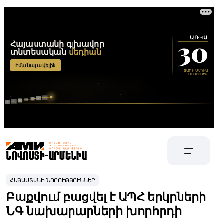
ՀԱՅԱՍՏԱՆԻ ՆՈՐՈՒԹՅՈՒՆՆԵՐ
Բաքվում բացվել է ԱՊՀ երկրների
ՆԳ նախարարների խորհրդի