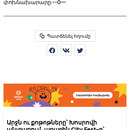
փոխնախարարը։--0—
Պատճենել հղումը
Արջն ու քոթոթները՝ Խոսրովի
անտառում, առաջին City Fest–ը՝