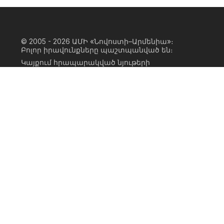
© 2005 - 2026
ԱՄԻ «Նովոստի–Արմենիա»։
Բոլոր իրավունքները պաշտպանված են։
Կայքում հրապարակված նյութերի
ամբողջական կամ մասնակի
օգտագործումը հնարավոր է միայն ԱՄԻ
«Նովոստի–Արմենիա» գործակալության
իրավատիրոջ գրավոր համաձայնության
առկայության և կայքին հիպերհղում
անելու դեպքում։ Հղումը պետք է լինի
ուղիղ, ակտիվ, ոչ սկրիպտային,
ինդեքսավորման համար բաց։ Կայքում
հրապարակված նյութերի հեղինակների
կարծիքը կարող է չհամընկնել
խմբագրության դիրքորոշման հետ։
Privacy Policy
Terms of Use
Cookie Policy