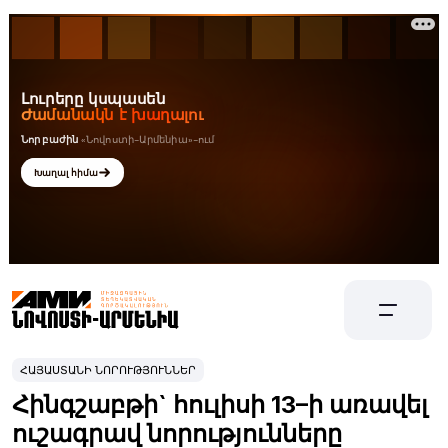
ՀԱՅԱՍՏԱՆԻ ՆՈՐՈՒԹՅՈՒՆՆԵՐ
Հինգշաբթի` հուլիսի 13–ի առավել
ուշագրավ նորությունները