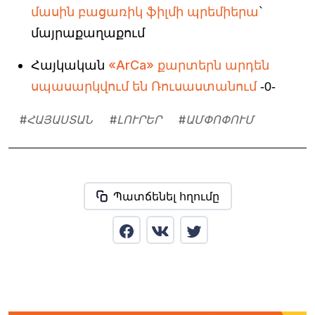
մասին բացառիկ ֆիլմի պրեմիերա
`
մայրաքաղաքում
Հայկական
«ArCa» քարտերն արդեն
սպասարկվում են Ռուսաստանում
-0-
#
ՀԱՅԱՍՏԱՆ
#
ԼՈՒՐԵՐ
#
ԱՄՓՈՓՈՒՄ
Պատճենել հղումը