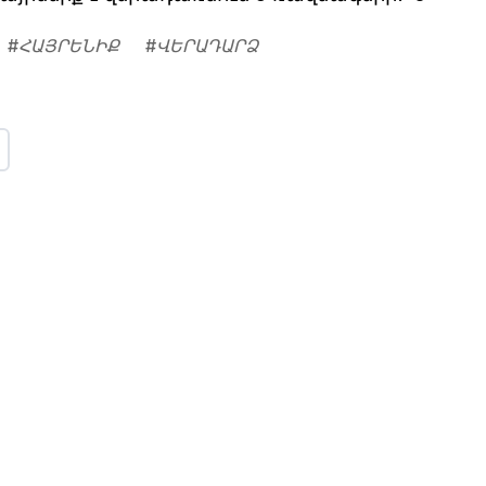
#
ՀԱՅՐԵՆԻՔ
#
ՎԵՐԱԴԱՐՁ