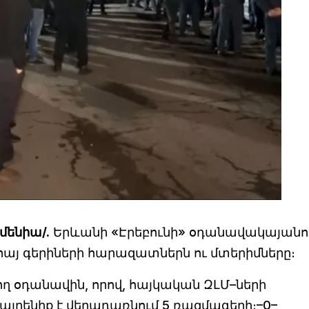
մենիա/.
Երևանի «Էրեբունի» օդանավակայանո
հայ գերիների հարազատներն ու մտերիմները։
ղ օդանավին, որով, հայկական ԶԼՄ–ների
Հայրենիք է վերադառնում 5 ռազմագերի։–0–