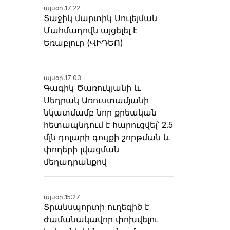
այսօր,
17:22
Տաջիկ մարտիկ Սուլեյման
Մահմադովն այցելել է
Եռաբլուր (ՎԻԴԵՈ)
այսօր,
17:03
Գագիկ Ծառուկյանի և
Սեդրակ Առուստամյանի
նկատմամբ նոր քրեական
հետապնդում է հարուցվել՝ 2.5
մլն դոլարի գույքի շորթման և
փողերի լվացման
մեղադրանքով
այսօր,
15:27
Տրանսպորտի ուղեգիծ է
ժամանակավոր փոխվելու