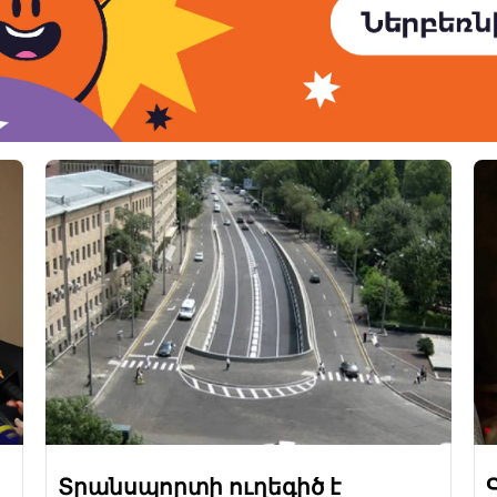
Տրանսպորտի ուղեգիծ է