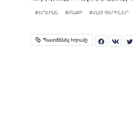
#
ԵՐԵՒԱՆ
#
ԲԱՔԻ
#
ՀԱՅ ԳԵՐԻՆԵՐ
Պատճենել հղումը