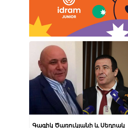
Գագիկ Ծառուկյանի և Սեդրակ