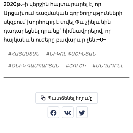
2020թ.–ի վերջին հայտարարել է, որ
Արցախում ռազմական գործողությունների
սկզբում խորհուրդ է տվել Փաշինյանին
դադարեցնել դրանք` հիմնավորելով, որ
հայկական ուժերը բավարար չեն։–0–
#
ՀԱՅԱՍՏԱՆ
#
ՆԻԿՈԼ ՓԱՇԻՆՅԱՆ
#
ՕՆԻԿ ԳԱՍՊԱՐՅԱՆ
#
ՇՈՒՇԻ
#
ՄԵՂԱԴՐԵԼ
Պատճենել հղումը