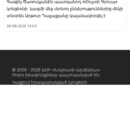
Գագիկ Ծառուկյանին պատկանող «Մուլտի Գրուպ»
կոնցեռնի կազմի մեջ մտնող ընկերություններից մեկի
տնօրեն Արթուր Դալլաքյանը կալանավորվել է
06.08.2026
13:03
© 2005 - 2026
ԱՄԻ «Նովոստի–Արմենիա»։
Բոլոր իրավունքները պաշտպանված են։
Կայքում հրապարակված նյութերի
ամբողջական կամ մասնակի
օգտագործումը հնարավոր է միայն ԱՄԻ
«Նովոստի–Արմենիա» գործակալության
իրավատիրոջ գրավոր համաձայնության
առկայության և կայքին հիպերհղում
անելու դեպքում։ Հղումը պետք է լինի
ուղիղ, ակտիվ, ոչ սկրիպտային,
ինդեքսավորման համար բաց։ Կայքում
հրապարակված նյութերի հեղինակների