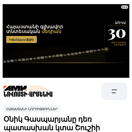
ՀԱՅԱՍՏԱՆԻ ՆՈՐՈՒԹՅՈՒՆՆԵՐ
Օնիկ Գասպարյանը դեռ
պատասխան կտա Շուշիի