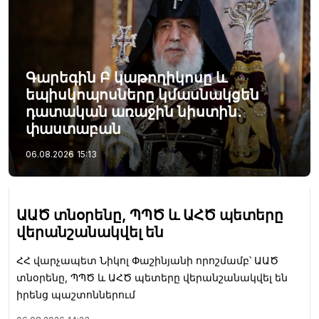
Գարեգին Բ կաթողիկոսը և
եպիսկոպոսները կմասնակցեն
դատական առաջին նիստին․
փաստաբան
06.08.2026
15:13
ԱԱԾ տնօրենը, ՊՊԾ և ԱՀԾ պետերը
վերանշանակվել են
ՀՀ վարչապետ Նիկոլ Փաշինյանի որոշմամբ՝ ԱԱԾ
տնօրենը, ՊՊԾ և ԱՀԾ պետերը վերանշանակվել են
իրենց պաշտոններում