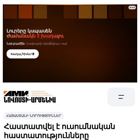
ՀԱՅԱՍՏԱՆԻ ՆՈՐՈՒԹՅՈՒՆՆԵՐ
Հաստատվել է ուսումնական
հաստատությունները