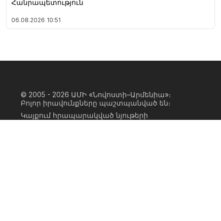
Հանրապետություն
06.08.2026
10:51
© 2005 - 2026
ԱՄԻ «Նովոստի–Արմենիա»։
Բոլոր իրավունքները պաշտպանված են։
Կայքում հրապարակված նյութերի
ամբողջական կամ մասնակի
օգտագործումը հնարավոր է միայն ԱՄԻ
«Նովոստի–Արմենիա» գործակալության
իրավատիրոջ գրավոր համաձայնության
առկայության և կայքին հիպերհղում
անելու դեպքում։ Հղումը պետք է լինի
ուղիղ, ակտիվ, ոչ սկրիպտային,
ինդեքսավորման համար բաց։ Կայքում
հրապարակված նյութերի հեղինակների
կարծիքը կարող է չհամընկնել
խմբագրության դիրքորոշման հետ։
Privacy Policy
Terms of Use
Cookie Policy