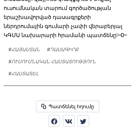
ուսումնական տարում գործածության
երաշխավորված դասագրքերի
ներդրումային գումարի չափի վերաբերյալ
ԿԳՄՍ նախարարի հրամանի պատճենը:–0–
#
ՀԱՅԱՍՏԱՆ
#
ԴԱՍԱԳԻՐՔ
#
ՈՒՍՈՒՄՆԱԿԱՆ ՀԱՍՏԱՏՈՒԹՅՈՒՆ
#
ՀԱՍՏԱՏԵԼ
Պատճենել հղումը