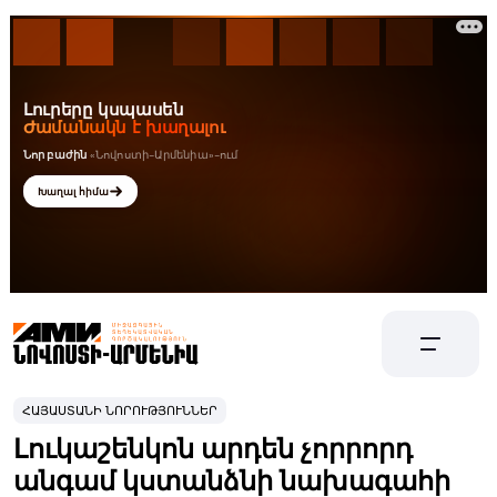
ՀԱՅԱՍՏԱՆԻ ՆՈՐՈՒԹՅՈՒՆՆԵՐ
Լուկաշենկոն արդեն չորրորդ
անգամ կստանձնի նախագահի