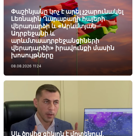
Փաշինյանը կոչ է արել չշարունակել
Լեռնային Ղարաբաղի հայերի
վերադարձի և «Արևմտյան
Ադրբեջանի և
արևմտաադրբեջանցիների
վերադարձի» իրավունքի մասին
խոսույթները
08.08.2026
11:24
Սև ծովից ցիկլոն է մոտենում,