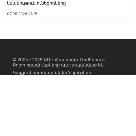
նմանություն ունեցողները
07.08.2026
21:25
© 2005 - 2026
ԱՄԻ «Նովոստի–Արմենիա»։
Բոլոր իրավունքները պաշտպանված են։
Կայքում հրապարակված նյութերի
ամբողջական կամ մասնակի
օգտագործումը հնարավոր է միայն ԱՄԻ
«Նովոստի–Արմենիա» գործակալության
իրավատիրոջ գրավոր համաձայնության
առկայության և կայքին հիպերհղում
անելու դեպքում։ Հղումը պետք է լինի
ուղիղ, ակտիվ, ոչ սկրիպտային,
ինդեքսավորման համար բաց։ Կայքում
հրապարակված նյութերի հեղինակների
կարծիքը կարող է չհամընկնել
խմբագրության դիրքորոշման հետ։