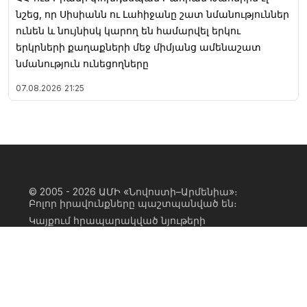
նշեց, որ Սիսիանն ու Լահիջանը շատ նմանություններ
ունեն և նույնիսկ կարող են համարվել երկու
երկրների քաղաքների մեջ միմյանց ամենաշատ
նմանություն ունեցողները
07.08.2026
21:25
© 2005 - 2026
ԱՄԻ «Նովոստի–Արմենիա»։
Բոլոր իրավունքները պաշտպանված են։
Կայքում հրապարակված նյութերի
ամբողջական կամ մասնակի
օգտագործումը հնարավոր է միայն ԱՄԻ
«Նովոստի–Արմենիա» գործակալության
իրավատիրոջ գրավոր համաձայնության
առկայության և կայքին հիպերհղում
անելու դեպքում։ Հղումը պետք է լինի
ուղիղ, ակտիվ, ոչ սկրիպտային,