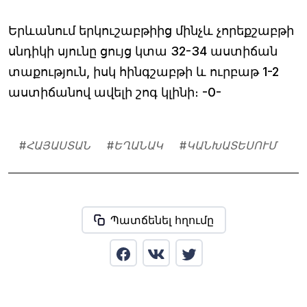
Երևանում երկուշաբթիից մինչև չորեքշաբթի
սնդիկի սյունը ցույց կտա 32-34 աստիճան
տաքություն, իսկ հինգշաբթի և ուրբաթ 1-2
աստիճանով ավելի շոգ կլինի։ -0-
#
ՀԱՅԱՍՏԱՆ
#
ԵՂԱՆԱԿ
#
ԿԱՆԽԱՏԵՍՈՒՄ
Պատճենել հղումը