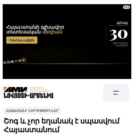
ՀԱՅԱՍՏԱՆԻ ՆՈՐՈՒԹՅՈՒՆՆԵՐ
Շոգ և չոր եղանակ է սպասվում
Հայաստանում