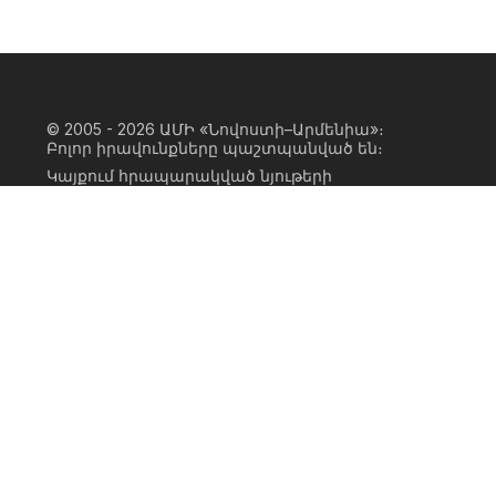
© 2005 - 2026
ԱՄԻ «Նովոստի–Արմենիա»։
Բոլոր իրավունքները պաշտպանված են։
Կայքում հրապարակված նյութերի
ամբողջական կամ մասնակի
օգտագործումը հնարավոր է միայն ԱՄԻ
«Նովոստի–Արմենիա» գործակալության
իրավատիրոջ գրավոր համաձայնության
առկայության և կայքին հիպերհղում
անելու դեպքում։ Հղումը պետք է լինի
ուղիղ, ակտիվ, ոչ սկրիպտային,
ինդեքսավորման համար բաց։ Կայքում
հրապարակված նյութերի հեղինակների
կարծիքը կարող է չհամընկնել
խմբագրության դիրքորոշման հետ։
Privacy Policy
Terms of Use
Cookie Policy