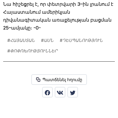
Նա հիշեցրել է, որ փետրվարի 3–ին լրանում է
Հայաստանում ամերիկյան
դիվանագիտական առաքելության բացման
25–ամյակը։ -0-
#
ՀԱՅԱՍՏԱՆ
#
ԱՄՆ
#
ԴԵՍՊԱՆՈՒԹՅՈՒՆ
#
ՓՈՓՈԽՈՒԹՅՈՒՆՆԵՐ
Պատճենել հղումը