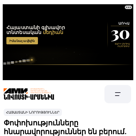
ՀԱՅԱՍՏԱՆԻ ՆՈՐՈՒԹՅՈՒՆՆԵՐ
Փոփոխությունները
հնարավորություններ են բերում.