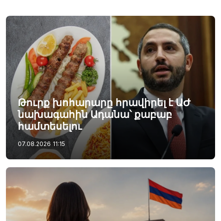
Թուրք խոհարարը հրավիրել է ԱԺ
նախագահին Ադանա՝ քաբաբ
համտեսելու
07.08.2026
11:15