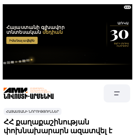
ՀԱՅԱՍՏԱՆԻ ՆՈՐՈՒԹՅՈՒՆՆԵՐ
ՀՀ քաղաքաշինության
փոխնախարարն ազատվել է