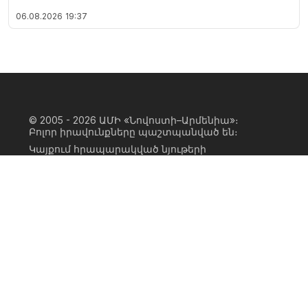
06.08.2026
19:37
© 2005 - 2026
ԱՄԻ «Նովոստի–Արմենիա»։
Բոլոր իրավունքները պաշտպանված են։
Կայքում հրապարակված նյութերի
ամբողջական կամ մասնակի
օգտագործումը հնարավոր է միայն ԱՄԻ
«Նովոստի–Արմենիա» գործակալության
իրավատիրոջ գրավոր համաձայնության
առկայության և կայքին հիպերհղում
անելու դեպքում։ Հղումը պետք է լինի
ուղիղ, ակտիվ, ոչ սկրիպտային,
ինդեքսավորման համար բաց։ Կայքում
հրապարակված նյութերի հեղինակների
կարծիքը կարող է չհամընկնել
խմբագրության դիրքորոշման հետ։
Privacy Policy
Terms of Use
Cookie Policy