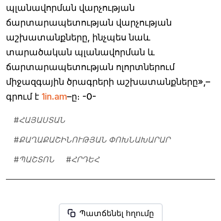
պլանավորման վարչության
ճարտարապետության վարչության
աշխատանքները, ինչպես նաև
տարածական պլանավորման և
ճարտարապետության ոլորտներում
միջազգային ծրագրերի աշխատանքները»,–
գրում է
1in.am
–ը։ -0-
#
ՀԱՅԱՍՏԱՆ
#
ՔԱՂԱՔԱՇԻՆՈՒԹՅԱՆ ՓՈԽՆԱԽԱՐԱՐ
#
ՊԱՇՏՈՆ
#
ՀՐԴԵՀ
Պատճենել հղումը