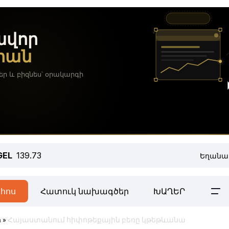
GEL
139.73
Եղանա
հոս
Հատուկ նախագծեր
ԽԱՂԵՐ
ր
»
Հայաստանում հիփոթեքային բեռը կթեթևանա