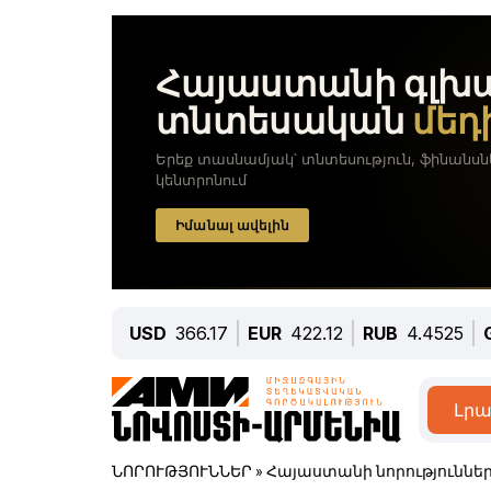
USD
366.17
EUR
422.12
RUB
4.4525
Լրա
ՆՈՐՈՒԹՅՈՒՆՆԵՐ
»
Հայաստանի նորություննե