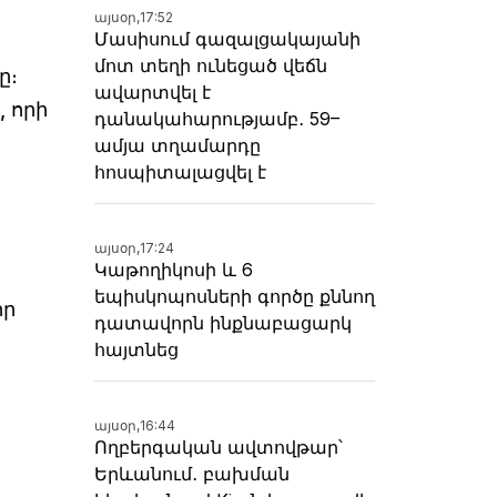
այսօր,
17:52
Մասիսում գազալցակայանի
մոտ տեղի ունեցած վեճն
ը։
ավարտվել է
 որի
դանակահարությամբ․ 59–
ամյա տղամարդը
հոսպիտալացվել է
այսօր,
17:24
Կաթողիկոսի և 6
եպիսկոպոսների գործը քննող
որ
դատավորն ինքնաբացարկ
հայտնեց
այսօր,
16:44
Ողբերգական ավտովթար՝
Երևանում․ բախման