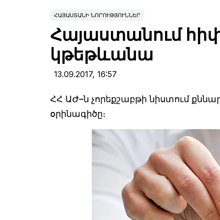
ՀԱՅԱՍՏԱՆԻ ՆՈՐՈՒԹՅՈՒՆՆԵՐ
Հայաստանում հիփ
կթեթևանա
13.09.2017,
16:57
ՀՀ ԱԺ–ն չորեքշաբթի նիստում քննա
օրինագիծը։