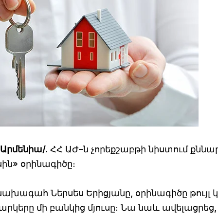
–Արմենիա/.
ՀՀ ԱԺ–ն չորեքշաբթի նիստում քննար
ին» օրինագիծը։
ախագահ Ներսես Երիցյանը, օրինագիծը թույլ
կերը մի բանկից մյուսը։ Նա նաև ավելացրեց,