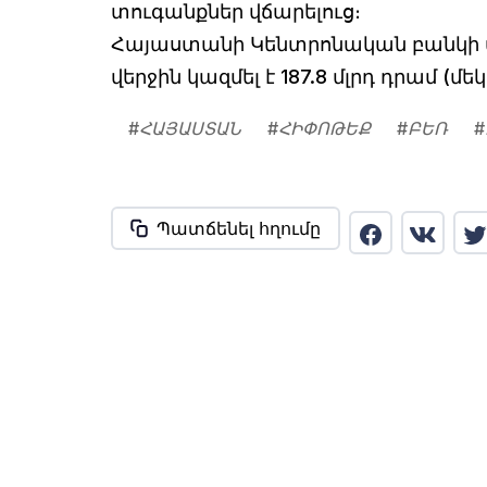
տուգանքներ վճարելուց։
Հայաստանի Կենտրոնական բանկի տվ
վերջին կազմել է 187.8 մլրդ դրամ (մեկ
#
ՀԱՅԱՍՏԱՆ
#
ՀԻՓՈԹԵՔ
#
ԲԵՌ
#
Պատճենել հղումը