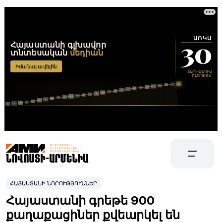
ՀԱՅԱՍՏԱՆԻ ՆՈՐՈՒԹՅՈՒՆՆԵՐ
Հայաստանի գրեթե 900
քաղաքացիներ քվեարկել են