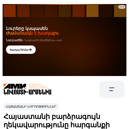
ՀԱՅԱՍՏԱՆԻ ՆՈՐՈՒԹՅՈՒՆՆԵՐ
Հայաստանի բարձրագույն
ղեկավարությունը հարգանքի