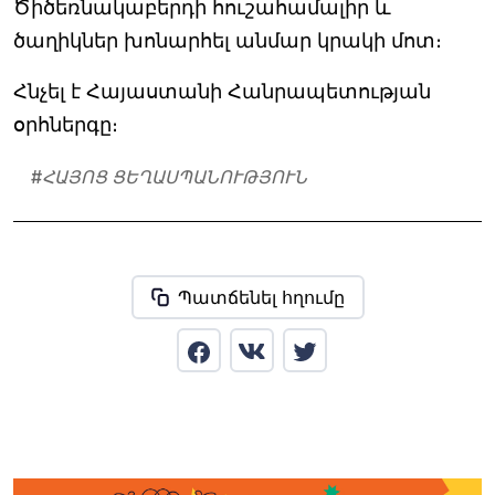
Ծիծեռնակաբերդի հուշահամալիր և
ծաղիկներ խոնարհել անմար կրակի մոտ։
Հնչել է Հայաստանի Հանրապետության
օրհներգը։
#
ՀԱՅՈՑ ՑԵՂԱՍՊԱՆՈՒԹՅՈՒՆ
Պատճենել հղումը