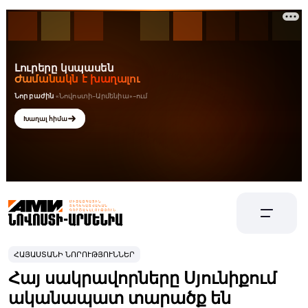
ՀԱՅԱՍՏԱՆԻ ՆՈՐՈՒԹՅՈՒՆՆԵՐ
Հայ սակրավորները Սյունիքում
ականապատ տարածք են