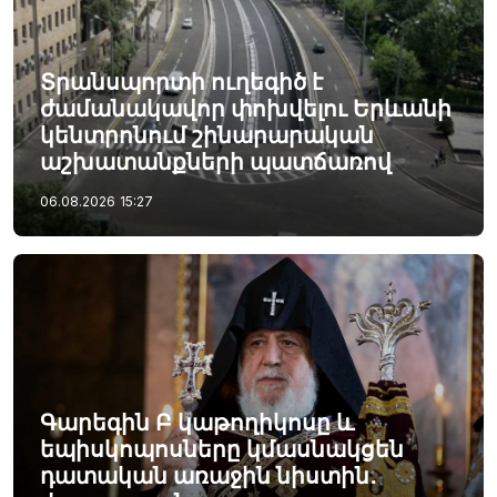
Տրանսպորտի ուղեգիծ է
ժամանակավոր փոխվելու Երևանի
կենտրոնում շինարարական
աշխատանքների պատճառով
06.08.2026
15:27
Գարեգին Բ կաթողիկոսը և
եպիսկոպոսները կմասնակցեն
դատական առաջին նիստին․