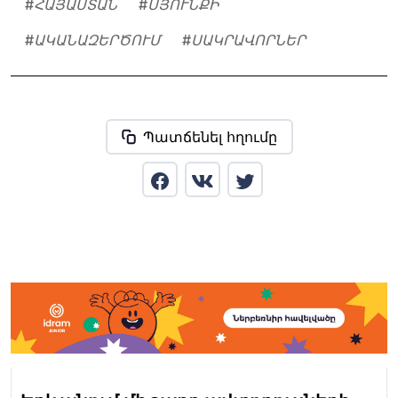
#
ՀԱՅԱՍՏԱՆ
#
ՍՅՈՒՆՔԻ
#
ԱԿԱՆԱԶԵՐԾՈՒՄ
#
ՍԱԿՐԱՎՈՐՆԵՐ
Պատճենել հղումը