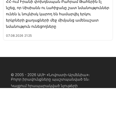
ՀՀ-ում Իրանի փոխդեսպան Բահրամ Թահերին էլ
նշեց, որ Սիսիանն ու Լահիջանը շատ նմանություններ
ունեն և նույնիսկ կարող են համարվել երկու
երկրների քաղաքների մեջ միմյանց ամենաշատ
նմանություն ունեցողները
07.08.2026
21:25
© 2005 - 2026
ԱՄԻ «Նովոստի–Արմենիա»։
Բոլոր իրավունքները պաշտպանված են։
Կայքում հրապարակված նյութերի
ամբողջական կամ մասնակի
օգտագործումը հնարավոր է միայն ԱՄԻ
«Նովոստի–Արմենիա» գործակալության
իրավատիրոջ գրավոր համաձայնության
առկայության և կայքին հիպերհղում
անելու դեպքում։ Հղումը պետք է լինի