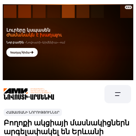
ՀԱՅԱՍՏԱՆԻ ՆՈՐՈՒԹՅՈՒՆՆԵՐ
Բողոքի ակցիայի մասնակիցներն
արգելափակել են Երևանի