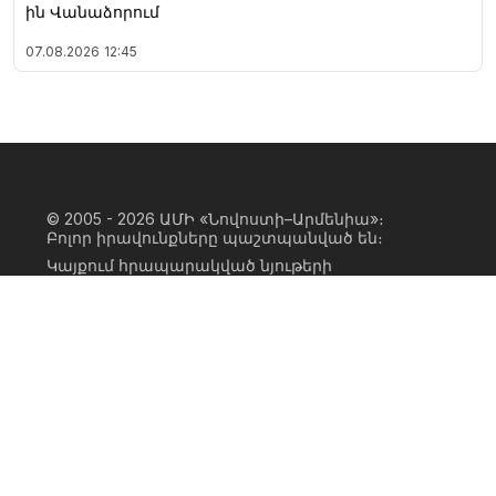
ին Վանաձորում
07.08.2026
12:45
© 2005 - 2026
ԱՄԻ «Նովոստի–Արմենիա»։
Բոլոր իրավունքները պաշտպանված են։
Կայքում հրապարակված նյութերի
ամբողջական կամ մասնակի
օգտագործումը հնարավոր է միայն ԱՄԻ
«Նովոստի–Արմենիա» գործակալության
իրավատիրոջ գրավոր համաձայնության
առկայության և կայքին հիպերհղում
անելու դեպքում։ Հղումը պետք է լինի
ուղիղ, ակտիվ, ոչ սկրիպտային,
ինդեքսավորման համար բաց։ Կայքում
հրապարակված նյութերի հեղինակների
կարծիքը կարող է չհամընկնել
խմբագրության դիրքորոշման հետ։