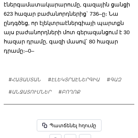
էներգամատակարարումը, գազային ցանցի
623 հազար բաժանորդներից` 736–ը։ Նա
ընդգծեց, որ էլեկտրաէներգիայի պարտքն
այս բաժանորդների մոտ գերազանցում է 30
հազար դրամը, գազի մասով` 80 հազար
դրամը։–0–
#
ՀԱՅԱՍՏԱՆ
#
ԷԼԵԿՏՐԱԷՆԵՐԳԻԱ
#
ԳԱԶ
#
ԱՆՋԱՏՈՒՄՆԵՐ
#
ԲՈՂՈՔ
Պատճենել հղումը