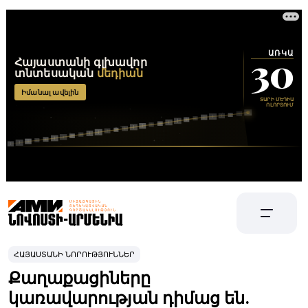
ՀԱՅԱՍՏԱՆԻ ՆՈՐՈՒԹՅՈՒՆՆԵՐ
Քաղաքացիները
կառավարության դիմաց են.