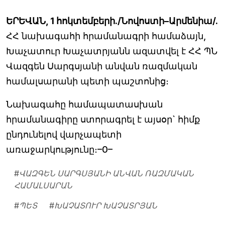
ԵՐԵՎԱՆ, 1 հոկտեմբերի./Նովոստի–Արմենիա/.
ՀՀ նախագահի հրամանագրի համաձայն,
Խաչատուր Խաչատրյանն ազատվել է ՀՀ ՊՆ
Վազգեն Սարգսյանի անվան ռազմական
համալսարանի պետի պաշտոնից։
Նախագահը համապատասխան
հրամանագիրը ստորագրել է այսօր` հիմք
ընդունելով վարչապետի
առաջարկությունը։–0–
#
ՎԱԶԳԵՆ ՍԱՐԳՍՅԱՆԻ ԱՆՎԱՆ ՌԱԶՄԱԿԱՆ
ՀԱՄԱԼՍԱՐԱՆ
#
ՊԵՏ
#
ԽԱՉԱՏՈՒՐ ԽԱՉԱՏՐՅԱՆ