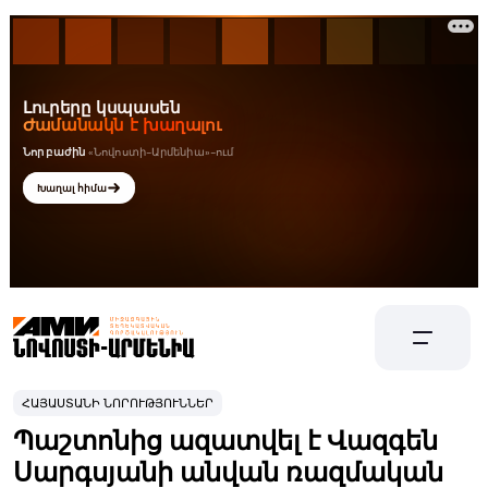
ՀԱՅԱՍՏԱՆԻ ՆՈՐՈՒԹՅՈՒՆՆԵՐ
Պաշտոնից ազատվել է Վազգեն
Սարգսյանի անվան ռազմական