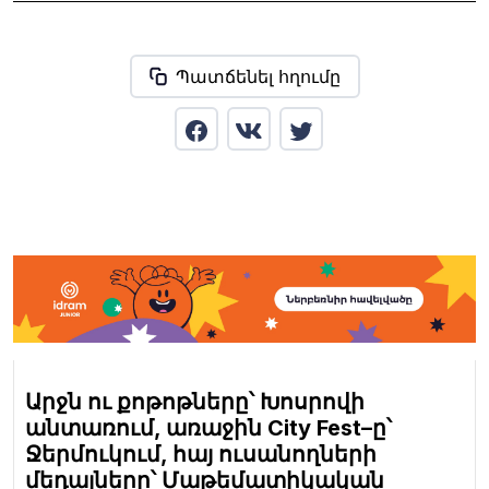
Պատճենել հղումը
Արջն ու քոթոթները՝ Խոսրովի
անտառում, առաջին City Fest–ը՝
Ջերմուկում, հայ ուսանողների
մեդալները՝ Մաթեմատիկական