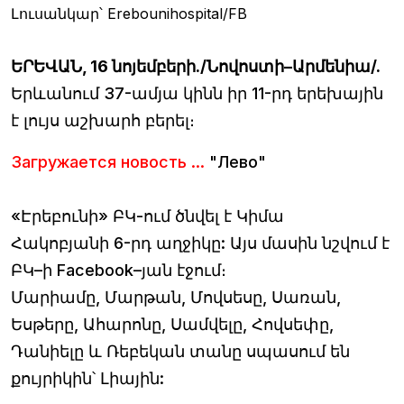
Լուսանկար՝ Erebounihospital/FB
ԵՐԵՎԱՆ, 16 նոյեմբերի./Նովոստի–Արմենիա/.
Երևանում 37-ամյա կինն իր 11-րդ երեխային
է լույս աշխարհ բերել։
Загружается новость ...
"Лево"
«Էրեբունի» ԲԿ-ում ծնվել է Կիմա
Հակոբյանի 6-րդ աղջիկը: Այս մասին նշվում է
ԲԿ–ի Facebook–յան էջում։
Մարիամը, Մարթան, Մովսեսը, Սառան,
Եսթերը, Ահարոնը, Սամվելը, Հովսեփը,
Դանիելը և Ռեբեկան տանը սպասում են
քույրիկին՝ Լիային: