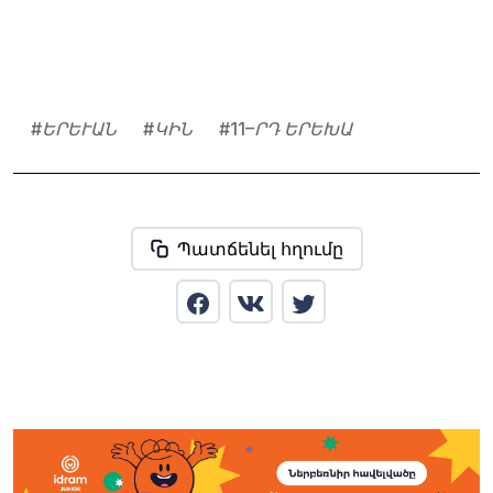
#
ԵՐԵՒԱՆ
#
ԿԻՆ
#
11–ՐԴ ԵՐԵԽԱ
Պատճենել հղումը