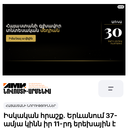
ՀԱՅԱՍՏԱՆԻ ՆՈՐՈՒԹՅՈՒՆՆԵՐ
Իսկական հրաշք. Երևանում 37-
ամյա կինն իր 11-րդ երեխային է