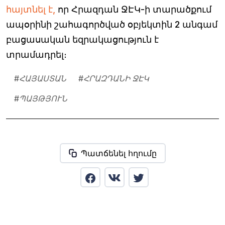
հայտնել է,
որ Հրազդան ՋԷԿ-ի տարածքում
ապօրինի շահագործված օբյեկտին 2 անգամ
բացասական եզրակացություն է
տրամադրել։
#
ՀԱՅԱՍՏԱՆ
#
ՀՐԱԶԴԱՆԻ ՋԷԿ
#
ՊԱՅԹՅՈՒՆ
Պատճենել հղումը