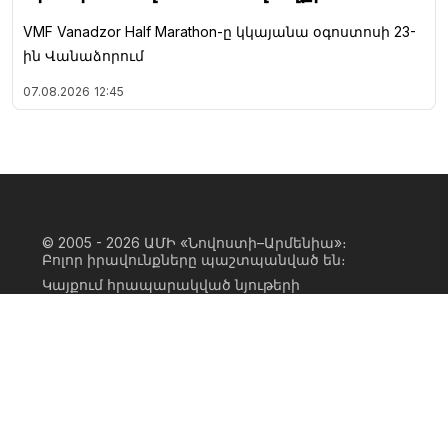
VMF Vanadzor Half Marathon-ը կկայանա օգոստոսի 23-
ին Վանաձորում
07.08.2026
12:45
© 2005 - 2026
ԱՄԻ «Նովոստի–Արմենիա»։
Բոլոր իրավունքները պաշտպանված են։
Կայքում հրապարակված նյութերի
ամբողջական կամ մասնակի
օգտագործումը հնարավոր է միայն ԱՄԻ
«Նովոստի–Արմենիա» գործակալության
իրավատիրոջ գրավոր համաձայնության
առկայության և կայքին հիպերհղում
անելու դեպքում։ Հղումը պետք է լինի
ուղիղ, ակտիվ, ոչ սկրիպտային,
ինդեքսավորման համար բաց։ Կայքում
հրապարակված նյութերի հեղինակների