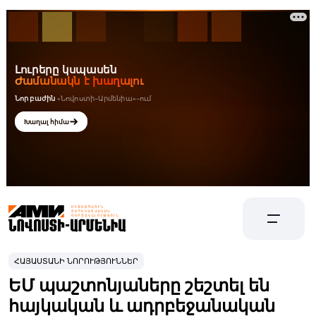
ՀԱՅԱՍՏԱՆԻ ՆՈՐՈՒԹՅՈՒՆՆԵՐ
ԵՄ պաշտոնյաները շեշտել են
հայկական և ադրբեջանական