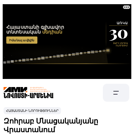
ՀԱՅԱՍՏԱՆԻ ՆՈՐՈՒԹՅՈՒՆՆԵՐ
Զոհրաբ Մնացականյանը
Վրաստանում