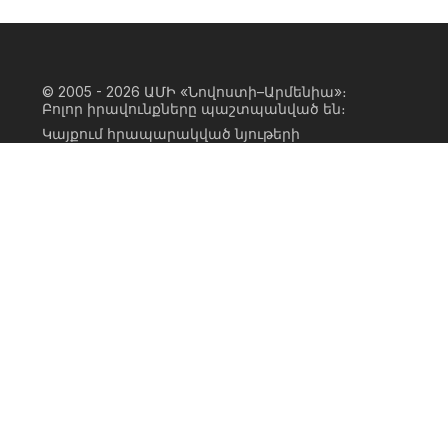
© 2005 - 2026
ԱՄԻ «Նովոստի–Արմենիա»։
Բոլոր իրավունքները պաշտպանված են։
Կայքում հրապարակված նյութերի
ամբողջական կամ մասնակի
օգտագործումը հնարավոր է միայն ԱՄԻ
«Նովոստի–Արմենիա» գործակալության
իրավատիրոջ գրավոր համաձայնության
առկայության և կայքին հիպերհղում
անելու դեպքում։ Հղումը պետք է լինի
ուղիղ, ակտիվ, ոչ սկրիպտային,
ինդեքսավորման համար բաց։ Կայքում
հրապարակված նյութերի հեղինակների
կարծիքը կարող է չհամընկնել
խմբագրության դիրքորոշման հետ։
Privacy Policy
Terms of Use
Cookie Policy