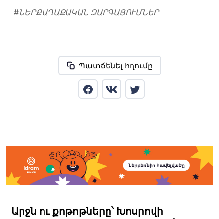
#
ՆԵՐՔԱՂԱՔԱԿԱՆ ԶԱՐԳԱՑՈՒՄՆԵՐ
Պատճենել հղումը
Արջն ու քոթոթները՝ Խոսրովի