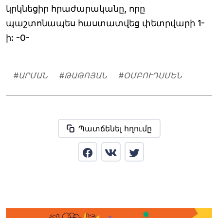
կրկնեցիր հրաժարականը, որը
պաշտոնապես հաստատվեց փետրվարի 1-
ի: -0-
#
ԱՐՄԱՆ
#
ԹԱԹՈՅԱՆ
#
ՕՄԲՈՒԴՍՄԵՆ
Պատճենել հղումը