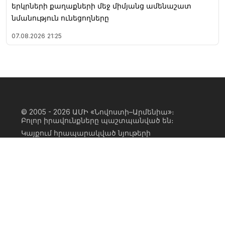
երկրների քաղաքների մեջ միմյանց ամենաշատ
նմանություն ունեցողները
07.08.2026
21:25
© 2005 - 2026
ԱՄԻ «Նովոստի–Արմենիա»։
Բոլոր իրավունքները պաշտպանված են։
Կայքում հրապարակված նյութերի
ամբողջական կամ մասնակի
օգտագործումը հնարավոր է միայն ԱՄԻ
«Նովոստի–Արմենիա» գործակալության
իրավատիրոջ գրավոր համաձայնության
առկայության և կայքին հիպերհղում
անելու դեպքում։ Հղումը պետք է լինի
ուղիղ, ակտիվ, ոչ սկրիպտային,
ինդեքսավորման համար բաց։ Կայքում
հրապարակված նյութերի հեղինակների
կարծիքը կարող է չհամընկնել