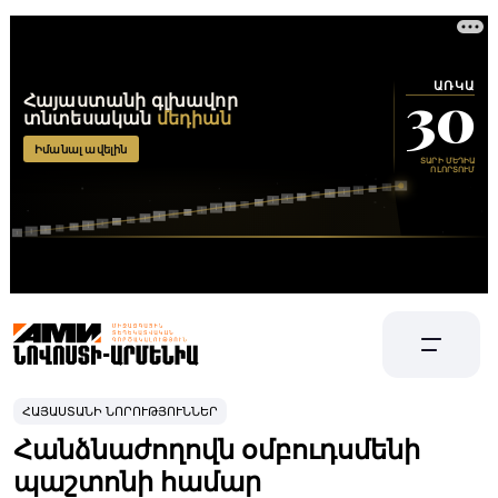
ՀԱՅԱՍՏԱՆԻ ՆՈՐՈՒԹՅՈՒՆՆԵՐ
Հանձնաժողովն օմբուդսմենի
պաշտոնի համար