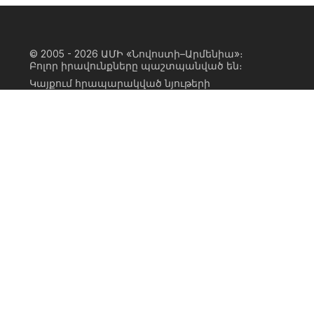
© 2005 - 2026
ԱՄԻ «Նովոստի–Արմենիա»։
Բոլոր իրավունքները պաշտպանված են։
Կայքում հրապարակված նյութերի
ամբողջական կամ մասնակի
օգտագործումը հնարավոր է միայն ԱՄԻ
«Նովոստի–Արմենիա» գործակալության
իրավատիրոջ գրավոր համաձայնության
առկայության և կայքին հիպերհղում
անելու դեպքում։ Հղումը պետք է լինի
ուղիղ, ակտիվ, ոչ սկրիպտային,
ինդեքսավորման համար բաց։ Կայքում
հրապարակված նյութերի հեղինակների
կարծիքը կարող է չհամընկնել
խմբագրության դիրքորոշման հետ։
Privacy Policy
Terms of Use
Cookie Policy