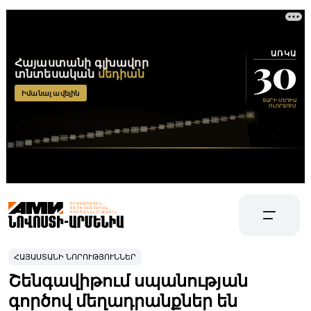
ՀԱՅԱՍՏԱՆԻ ՆՈՐՈՒԹՅՈՒՆՆԵՐ
Շենգավիթում սպանության
գործով մեղադրանքներ են