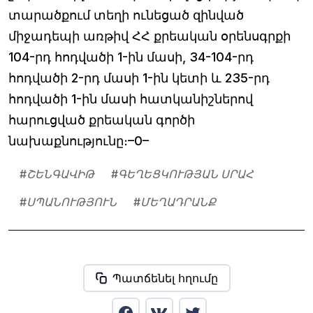
տարածքում տեղի ունեցած զինված
միջադեպի առթիվ ՀՀ քրեական օրենսգրքի
104-րդ հոդվածի 1-ին մասի, 34-104-րդ
հոդվածի 2-րդ մասի 1-ին կետի և 235-րդ
հոդվածի 1-ին մասի հատկանիշներով
հարուցված քրեական գործի
նախաքնությունը։–0–
#
ՇԵՆԳԱՎԻԹ
#
ԳԵՂԵՑԿՈՒԹՅԱՆ ՍՐԱՀ
#
ՍՊԱՆՈՒԹՅՈՒՆ
#
ՄԵՂԱԴՐԱՆՔ
Պատճենել հղումը